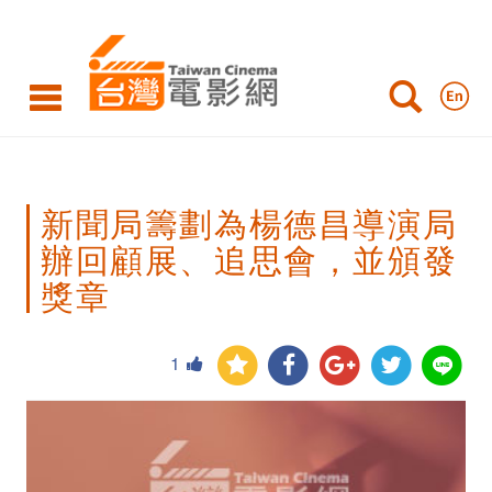
新
聞
局
籌
劃
新聞局籌劃為楊德昌導演局
為
辦回顧展、追思會，並頒發
楊
獎章
德
昌
1
導
演
局