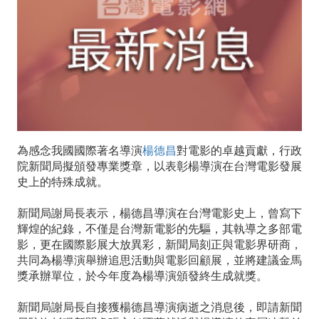
辦
回
顧
展、
追
為感念我國國際著名導演
楊德昌
對電影的卓越貢獻，行政
思
院新聞局擬頒發專業獎章，以表彰楊導演在台灣電影發展
史上的特殊成就。
會，
並
新聞局謝局長表示，楊德昌導演在台灣電影史上，曾寫下
輝煌的紀錄，不僅是台灣新電影的先驅，其執導之多部電
頒
影，更在國際影展大放異彩，新聞局刻正與電影界研商，
共同為楊導演舉辦追思活動與電影回顧展，並將建議金馬
發
獎承辦單位，於今年度為楊導演頒發終生成就獎。
獎
新聞局謝局長自接獲楊德昌導演病逝之消息後，即請新聞