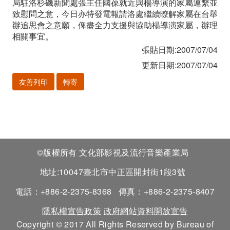
局駐洛杉磯新聞處張主任國葆就近與楊導演的家屬連繫並
章
致慰問之意，今日亦特發電報請洛處繼續暸解家屬在台舉
辦追思會之意願，俾盡全力支援與協助楊導演家屬，辦理
相關事宜。
張貼日期:2007/07/04
更新日期:2007/07/04
友善列印
轉寄
©版權所有 文化部影視及流行音樂產業局
地址:10047臺北市中正區開封街1段3號
電話：+886-2-2375-8368
傳真：+886-2-2375-8407
隱私權宣告政策
政府網站資料開放宣告
Copyright © 2017 All Rights Reserved by Bureau of