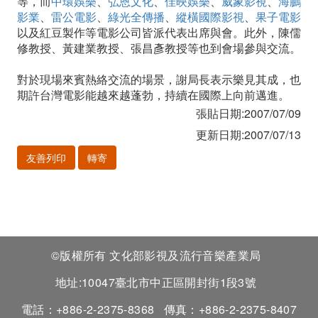
等，而
中環娛樂
、
弘恩文化
、
佳映娛樂
、
威象影視
、
海鵬
影業
、
雷公電影
、
綠光全傳播
、
縱橫國際影視
、
果子電影
以及紅豆製作等電影公司皆派代表出席與會。此外，陳儒
修教授、黃建業教授、張昌彥教授等也到會場參與交流。
對於現場來賓熱絡交流的場景，謝局長表示樂見其成，也
期許台灣電影能越來越蓬勃，持續在國際上向前邁進。
張貼日期:2007/07/09
更新日期:2007/07/13
友善列印
轉寄
©版權所有 文化部影視及流行音樂產業局
地址:10047臺北市中正區開封街1段3號
電話：+886-2-2375-8368
傳真：+886-2-2375-8407