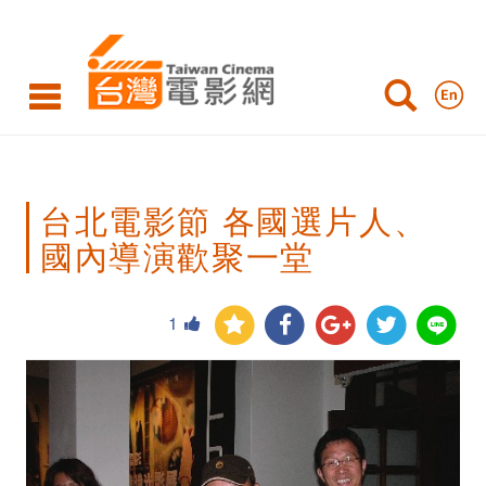
台
北
電
影
節
台北電影節 各國選片人、
各
國內導演歡聚一堂
國
選
1
片
人、
國
內