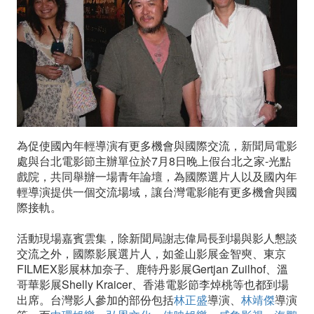
導
演
歡
聚
一
為促使國內年輕導演有更多機會與國際交流，新聞局電影
堂
處與台北電影節主辦單位於7月8日晚上假台北之家-光點
戲院，共同舉辦一場青年論壇，為國際選片人以及國內年
輕導演提供一個交流場域，讓台灣電影能有更多機會與國
際接軌。
活動現場嘉賓雲集，除新聞局謝志偉局長到場與影人懇談
交流之外，國際影展選片人，如釜山影展金智奭、東京
FILMEX影展林加奈子、鹿特丹影展Gertjan Zuilhof、溫
哥華影展Shelly Kraicer、香港電影節李焯桃等也都到場
出席。台灣影人參加的部份包括
林正盛
導演、
林靖傑
導演