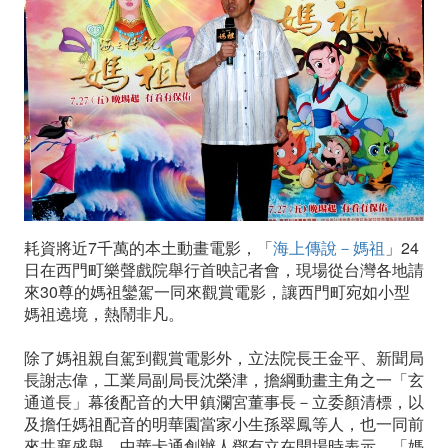
媽
祖
專
程
北
上
耗資將近7千萬的本土動畫電影，「
海上傳說－媽祖
」24
觀
日在西門町樂聲戲院舉行首映記者會，現場從台灣各地請
來30尊的媽祖鑾駕一同來觀賞電影，讓西門町宛如小型
賞
媽祖遶境，熱鬧非凡。
電
除了媽祖親自駕到觀賞電影外，立法院長王金平、新聞局
影
長謝志偉，工業局副局長沈榮津，擔綱動畫主角之一「玄
通道長」幕後配音的大甲鎮瀾宮董事長－立委顏清標，以
及擔任媽祖配音的明華園當家小生孫翠鳳等人，也一同前
來共襄盛舉。中華卡通創辦人鄧有立在開場時表示，「媽