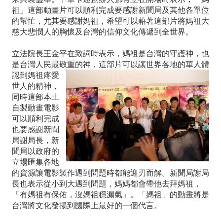
祖」這部動畫片可以順利完成要感謝新聞局及其他各單位
的幫忙，尤其要感謝媽祖，希望可以藉著這部片將媽祖大
慈大悲憫人的胸懷及台灣的信仰文化傳遞到全世界。
立法院長王金平在致詞時表示，媽祖是台灣的守護神，也
是台灣人民最敬重的
神，這部片可以讓世界各地的華人體
認到媽祖疼愛
世人的精神，
同時這部本土
自製動畫電影
可以順利完成
也要感謝新聞
局謝局長，新
聞局以政府的
立場匯集各地
的資源讓電影製作遇到問題時都能迎刃而解。新聞局謝局
長也表示從小到大遇到問題，媽媽都會帶他去拜媽祖，
「有媽祖有保佑，沒媽祖穩漏氣」。「媽祖」的動畫將是
台灣將文化發揚到國際上最好的一個代言。