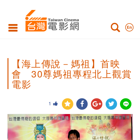
【海
上
傳
說
－
【海上傳說－媽祖】首映
媽
會 30尊媽祖專程北上觀賞
祖】
電影
首
映
1
會
30
尊