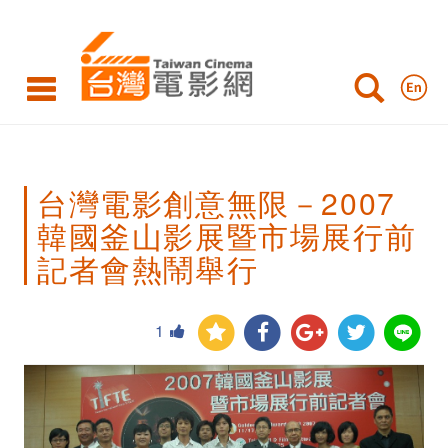
台
灣
電
影
創
台灣電影創意無限－2007
意
韓國釜山影展暨市場展行前
無
記者會熱鬧舉行
限
－
1
2007
韓
國