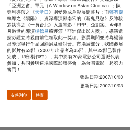
「亞洲之窗」單元（A Window on Asian Cinema）；陳
奕利導演之《
天堂口
》則受邀成為影展開幕片；而
鄭有傑
執導之《陽陽》、資深導演郭南宏的《新鬼見愁》及陳駿
霖執導之《一頁台北》入選電影「PPP」企劃案。今年6
月過世的導演
楊德昌
將獲頒「亞洲傑出影人獎」，導演遺
孀彭鎧立將親自前往領取此一獎項。影展期間並將為楊德
昌導演舉行作品回顧展及研討會。市場展部分，我國參展
的影片有53部（2007年出品者為35部，其中22部已製作
完成，13部製作中），其中將有20家電影公司選派代表
參加，共同參與這場國際影壇盛會，為台灣電影一起努力
奮鬥！
張貼日期:2007/10/03
更新日期:2007/10/03
友善列印
轉寄