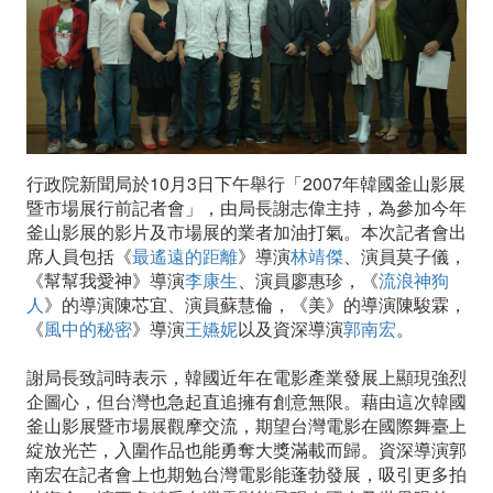
釜
山
影
展
行政院新聞局於10月3日下午舉行「2007年韓國釜山影展
暨
暨市場展行前記者會」，由局長謝志偉主持，為參加今年
釜山影展的影片及市場展的業者加油打氣。本次記者會出
市
席人員包括《
最遙遠的距離
》導演
林靖傑
、演員莫子儀，
《幫幫我愛神》導演
李康生
、演員廖惠珍，《
流浪神狗
場
人
》的導演陳芯宜、演員蘇慧倫，《美》的導演陳駿霖，
展
《
風中的秘密
》導演
王嬿妮
以及資深導演
郭南宏
。
行
謝局長致詞時表示，韓國近年在電影產業發展上顯現強烈
企圖心，但台灣也急起直追擁有創意無限。藉由這次韓國
前
釜山影展暨市場展觀摩交流，期望台灣電影在國際舞臺上
綻放光芒，入圍作品也能勇奪大獎滿載而歸。資深導演郭
記
南宏在記者會上也期勉台灣電影能蓬勃發展，吸引更多拍