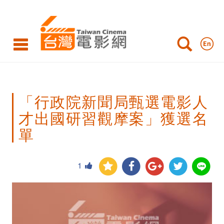
「行
政
院
新
聞
「行政院新聞局甄選電影人
局
才出國研習觀摩案」獲選名
甄
單
選
電
1
影
人
才