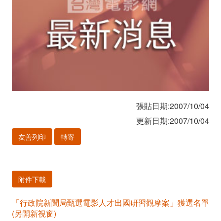
出
國
研
習
觀
張貼日期:2007/10/04
摩
更新日期:2007/10/04
案」
友善列印
轉寄
獲
選
附件下載
名
「行政院新聞局甄選電影人才出國研習觀摩案」獲選名單
單
(另開新視窗)