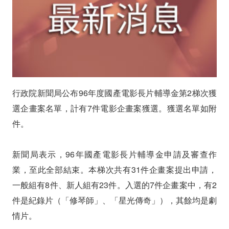
獲
選
企
畫
案
行政院新聞局公布96年度國產電影長片輔導金第2梯次獲
選企畫案名單，計有7件電影企畫案獲選。獲選名單如附
件。
新聞局表示，96年國產電影長片輔導金申請及審查作
業，至此全部結束。本梯次共有31件企畫案提出申請，
一般組有8件、新人組有23件。入選的7件企畫案中，有2
件是紀錄片（「修琴師」、「星光傳奇」），其餘均是劇
情片。