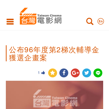
公
布
96
年
度
公布96年度第2梯次輔導金
第
獲選企畫案
2
梯
1
次
輔
導
金