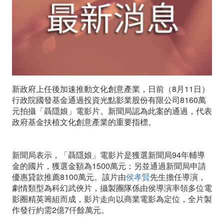
申
請
國
發
新政府上任後加速推動文化創意產業，日前（8月11日）
基
行政院國發基金通過投資光點影業股份有限公司8160萬
金
元拍攝「聶隱娘」電影片。新聞局認為此案的通過，代表
政府基金扶植文化創意產業的重要指標。
投
資
新聞局表示，「聶隱娘」電影片是獲選新聞局94年輔導
金的國片，獲選金額為1500萬元；另並通過新聞局申請
優惠貸款推薦8100萬元。該片由
侯孝賢
先生擔任導演，
劇情類型為科幻武俠片，攝製團隊係由侯導演率領多位電
影圈精英籌組而成，影片走向以商業電影為定位，全片製
作發行約需2億7仟餘萬元。