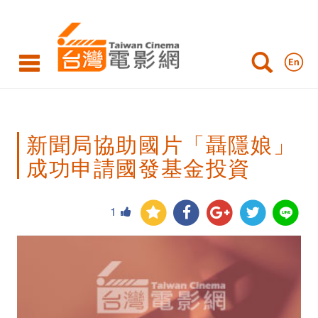
新
聞
局
協
助
新聞局協助國片「聶隱娘」
國
成功申請國發基金投資
片
「聶
1
隱
娘」
成
功