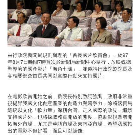
現
政
府
關
由行政院新聞局規劃辦理的「首長國片欣賞會」，於97
心
年8月7日晚間7時首次於新聞局新聞中心舉行，放映魏德
台
聖導演的國產影片「海角七號」，並邀請行政院劉院長及
各相關部會首長共同以實際行動來支持國片。
灣
本
在電影欣賞開始之前，劉院長特別致詞強調，政府非常重
視提昇我國文化創意產業的創造力與競爭力，除將落實馬
土
總統以文化「軟力量」深耕台灣、走入國際的政見，繼續
支持國片外，也將採取務實開放的態度，協助影視業者開
電
拓海外市場，尤其是華語市場及東南亞市場，希望我國拍
影
出的電影不但好看，而且可以賺錢。