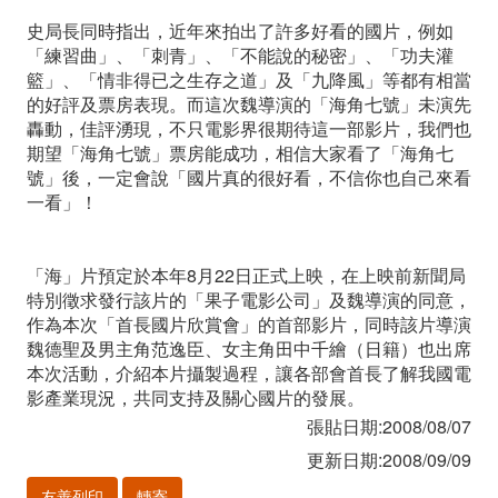
史局長同時指出，近年來拍出了許多好看的國片，例如
「練習曲」、「刺青」、「不能說的秘密」、「功夫灌
籃」、「情非得已之生存之道」及「九降風」等都有相當
的好評及票房表現。而這次魏導演的「海角七號」未演先
轟動，佳評湧現，不只電影界很期待這一部影片，我們也
期望「海角七號」票房能成功，相信大家看了「海角七
號」後，一定會說「國片真的很好看，不信你也自己來看
一看」！
「海」片預定於本年8月22日正式上映，在上映前新聞局
特別徵求發行該片的「果子電影公司」及魏導演的同意，
作為本次「首長國片欣賞會」的首部影片，同時該片導演
魏德聖及男主角范逸臣、女主角田中千繪（日籍）也出席
本次活動，介紹本片攝製過程，讓各部會首長了解我國電
影產業現況，共同支持及關心國片的發展。
張貼日期:2008/08/07
更新日期:2008/09/09
友善列印
轉寄