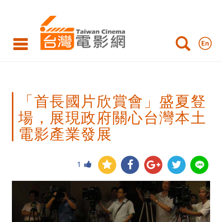
「首
長
國
片
欣
「首長國片欣賞會」盛夏豋
賞
場，展現政府關心台灣本土
會」
電影產業發展
盛
夏
1
豋
場，
展