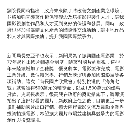
產
劉院長同時指出，政府未來除了將改善文創產業之環境，
業
並將加強宣導著作權保護觀念及培植影視製作人才，讓我
國影視創意作品和人才受到良好的保護和發展。同時，政
發
府也將加強媒體文化產業的國際性交流活動，讓本地作品
展
和人才與國際接軌，提升我國國際競爭力。
新聞局長史亞平也表示，新聞局為了振興國產電影業，於
77年起推出國片輔導金制度，隨著對國片的重視，這些
年來陸續增加了金穗獎、優良劇本、電影製作完成、電影
工業升級、數位轉光學、行銷及映演與參加國際影展等各
項補助。這次「首長國片欣賞會」特別挑選的「海角七
號」就曾獲得500萬元的輔導金，以及1,500萬元的優惠
貸款。史局長表示，很高興在政府的獎勵措施下，魏導演
拍出了這部好看的國片，新政府上任之後，目前更近一步
規劃補助國片出口行銷、擴大兩岸電影交流及鼓勵企業界
投資拍攝電影，希望擴大國片市場並建構具競爭力的電影
創作與投資環境。