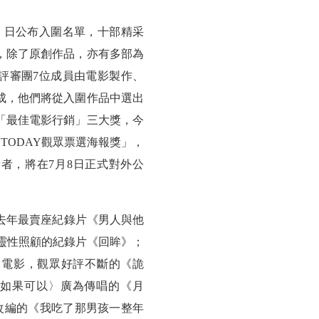
）日公布入圍名單，十部精采
，除了原創作品，亦有多部為
評審團
7
位成員由電影製作、
成，他們將從入圍作品中選出
「最佳電影行銷」三大獎，今
 TODAY
觀眾票選海報獎」，
獎者，將在
7
月
8
日正式對外公
去年最賣座紀錄片《男人與他
靈性照顧的紀錄片《回眸》；
國電影，觀眾好評不斷的《詭
如果可以〉廣為傳唱的《月
改編的《我吃了那男孩一整年