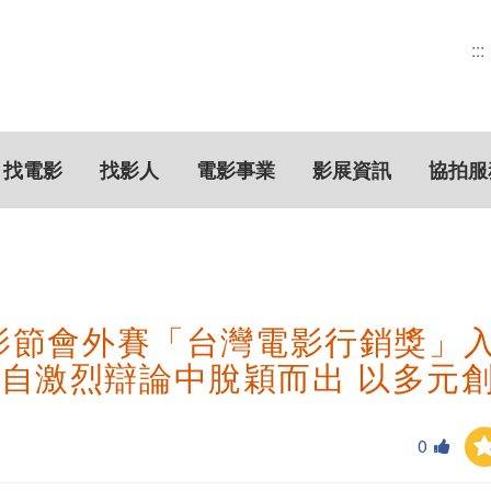
:::
找電影
找影人
電影事業
影展資訊
協拍服
電影節會外賽「台灣電影行銷獎」
自激烈辯論中脫穎而出 以多元
0