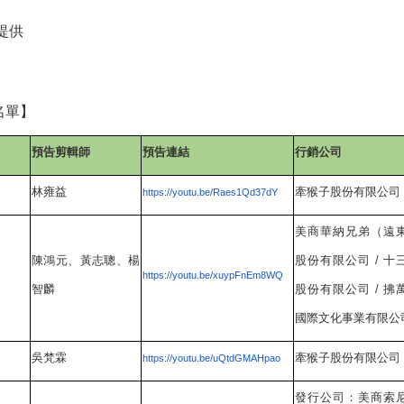
提供
名單】
預告剪輯師
預告連結
行銷
公司
林雍益
牽猴子股份有限公司
https://youtu.be/Raes1Qd37dY
美商華納兄弟（遠
陳鴻元、黃志聰、楊
股份有限公司
/
十
https://youtu.be/xuypFnEm8WQ
智麟
股份有限公司
/
拂
國際文化事業有限公
吳梵霖
牽猴子股份有限公司
https://youtu.be/uQtdGMAHpao
發行公司：美商索