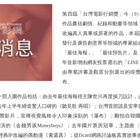
第四屆「台灣電影行銷獎」今（
9
作品囊括劇情、紀錄和動畫等領域
改編真人真事或原著的作品，本屆
發行及廣告創意界等領域的專家組
「最佳海報」、「最佳預告片」及
年並新增由網友投票選出的「
LINE
由專業評審及觀眾分別選出的得
布。
十部入圍作品包括：由去年最佳海報得主陳世川再度操刀設計，
去年上半年締造驚人口碑的《聽見歌
再唱》；台灣首部談及安寧
際影片，宣傳視覺風格令人印象深刻的《瀑布》；翻拍自韓
主演的《金錢男孩
Moneyboys
》；去年國片票房冠軍，主題曲〈
經典
IP
改編的偶動漫《素還真》；從
Dcard
網路討論板真實故事