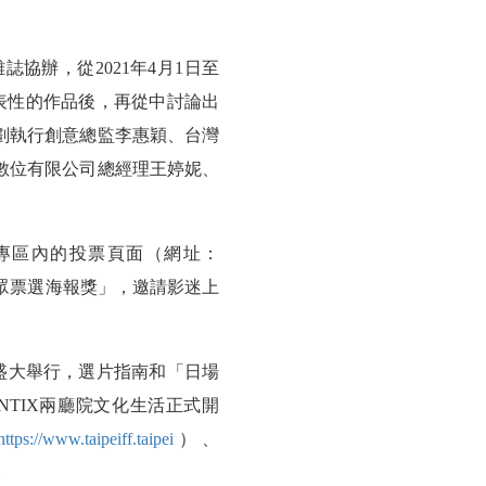
雜誌協辦，從
2021
年
4
月
1
日至
表性的作品後，再從中討論出
劃執行創意總監李惠穎、台灣
數位有限公司總經理王婷妮、
專區內的投票頁面（網址：
眾票選海報獎」，邀請影迷上
盛大舉行，選片指南和「日場
NTIX
兩廳院文化生活正式開
https://www.taipeiff.taipei
）、
。