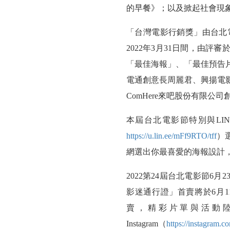
部
的早餐》；以及掀起社會現
年
「台灣電影行銷獎」由台北
度
2022
年
3
月
31
日間，由評審
佳
「最佳海報」、「最佳預告
電通創意長周麗君、興揚電
片
ComHere
來吧股份有限公司
自
本屆台北電影節特別與
LI
激
https://u.lin.ee/mFf9RTO/tff
）
烈
網選出你最喜愛的海報設計
辯
2022
第
24
屆台北電影節
6
月
2
論
影迷通行證」首賣將於
6
月
1
中
賣，精彩片單與活動
Instagram
（
https://instagram.co