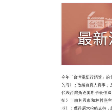
影
行
銷
獎」
入
圍
名
單
今年「台灣電影行銷獎」的
公
的海》；改編自真人真事，
代表台灣角逐奧斯卡最佳國
布
扯》；由柯震東和林哲熹
十
老》；獲得廣大粉絲支持，