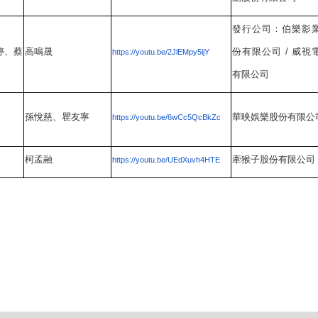
發行公司：伯樂影
婷、蔡
高鳴晟
份有限公司
/
威視
https://youtu.be/2JlEMpy5ljY
有限公司
孫悅慈、瞿友寧
華映娛樂股份有限公
https://youtu.be/6wCc5QcBkZc
柯孟融
牽猴子股份有限公司
https://youtu.be/UEdXuvh4HTE