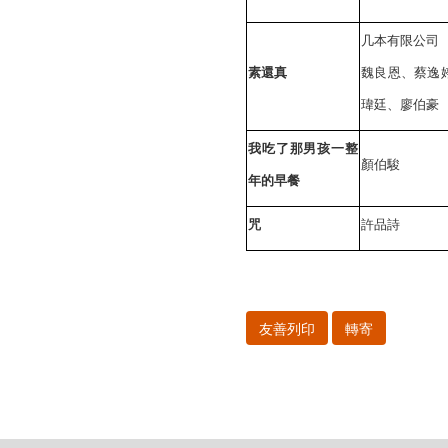
几本有限公司
素還真
魏良恩、蔡逸
瑋廷、廖伯豪
我吃了那男孩一整
顏伯駿
年的早餐
咒
許品詩
友善列印
轉寄