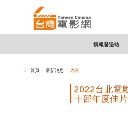
2022
跳
到
台
主
北
要
內
電
容
情報發送站
影
節
會
:::
首頁
最新消息
內容
外
2022台北
賽
十部年度佳片
「台
灣
電