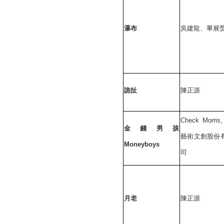
項
瀑布
吳建龍、畢展
詭扯
陳正源
Check Morris
金錢男孩
藝術文創股份
Moneyboys
司
月老
陳正源