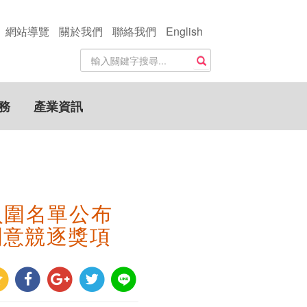
網站導覽
關於我們
聯絡我們
English
站
搜尋
內
搜
尋
務
產業資訊
關
鍵
字
入圍名單公布
創意競逐獎項