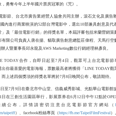
象，勇奪今年上半年國片票房冠軍的《咒》。
電影節、台北市廣告業經營人協會共同主辦，滾石文化及廣告
於國內進行商業映演的
52
部台灣電影中，選出
10
部兼具創意及代
片」及「最佳電影行銷」的得獎名單，本屆評審包括米蘭營銷策
影有限公司負責人唐在揚、貓取廣告創意總監莊偉程、天馬行空
創辦人暨董事長邱永龍及
AWS Marketing
數位行銷經理林彥良。
NE TODAY
合作，自即日起至
7
月
4
日，觀眾可上台北電影節
選出你最喜愛的電影海報，票數最高者將獲得「
LINE TODAY
觀
，而上述四個獎項的得獎名單將於
7
月
8
日晚間公布，敬請期待。
3
日至
7
月
9
日在臺北市中山堂、信義威秀影城、光點華山電影館
1
日在三創生活園區舉行，影展票券在
6
月
12
日中午
12
點於
OPE
陸續公布，詳情請密切注意台北電影節官方網站（
m/taipeiff
）、
facebook
粉絲專頁（
https://fb.me/TaipeiFilmFestival
）