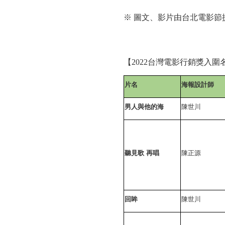
脫
穎
※ 圖文、影片由台北電影節
而
出
【
2022
台灣電影行銷獎入圍
以
片名
海報設計師
多
男人與他的海
陳世川
元
創
意
聽見歌 再唱
陳正源
競
逐
回眸
陳世川
獎