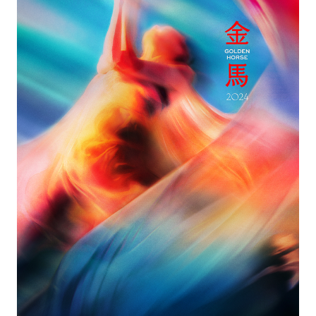
時
間
的
流
動，
成
為
夢
幻
的
瞬
間，