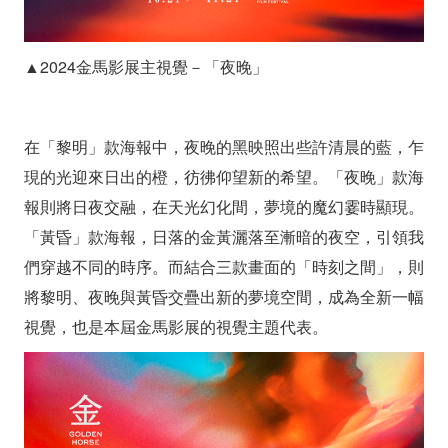
▲2024金馬影展主視覺－「夜晚」
在「黎明」款海報中，夜晚的黑映照出些許清晨的藍，乍
現的光迎來日出的橙，彷彿仰望新的希望。「夜晚」款海
報則將日夜交融，在天光幻化間，夢境的魔幻霎時顯現。
「黃昏」款海報，日落的金黃灑落至漸暗的夜空，引領我
們穿越不同的時序。而結合三款畫面的「時刻之間」，則
將黎明、夜晚與黃昏交疊出新的夢境空間，成為全新一幅
視覺，也是本屆金馬影展的視覺主題代表。