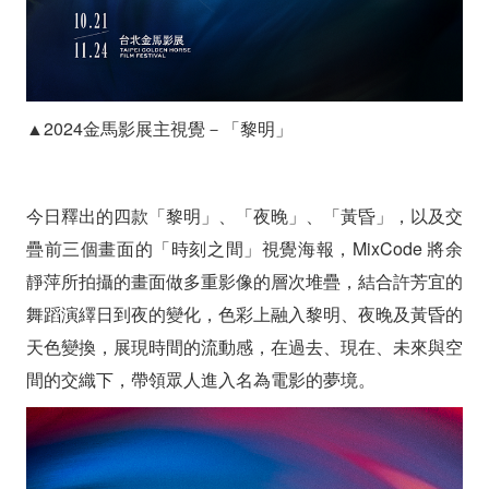
帶
領
觀
▲2024金馬影展主視覺－「黎明」
眾
走
今日釋出的四款「黎明」、「夜晚」、「黃昏」，以及交
進
疊前三個畫面的「時刻之間」視覺海報，MixCode 將余
電
靜萍所拍攝的畫面做多重影像的層次堆疊，結合許芳宜的
影
舞蹈演繹日到夜的變化，色彩上融入黎明、夜晚及黃昏的
天色變換，展現時間的流動感，在過去、現在、未來與空
的
間的交織下，帶領眾人進入名為電影的夢境。
光
影