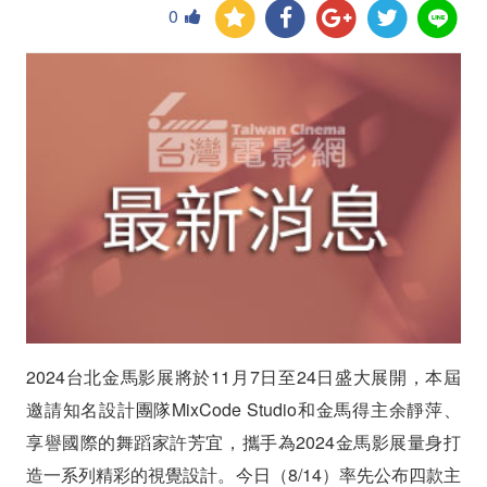
0
團
隊
MixCode
Studio
攜
手
金
馬
得
2024台北金馬影展將於11月7日至24日盛大展開，本屆
主
邀請知名設計團隊MixCode Studio和金馬得主余靜萍、
享譽國際的舞蹈家許芳宜，攜手為2024金馬影展量身打
余
造一系列精彩的視覺設計。今日（8/14）率先公布四款主