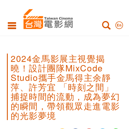
2024
金
馬
影
展
2024金馬影展主視覺揭
主
曉！設計團隊MixCode
視
Studio攜手金馬得主余靜
覺
萍、許芳宜 「時刻之間」
揭
捕捉時間的流動，成為夢幻
曉！
的瞬間，帶領觀眾走進電影
的光影夢境
設
計