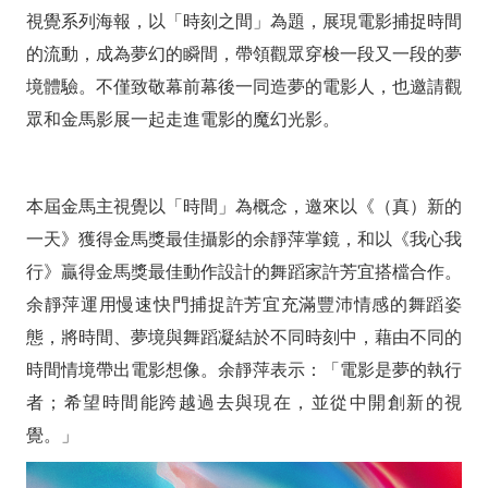
靜
視覺系列海報，以「時刻之間」為題，展現電影捕捉時間
萍、
的流動，成為夢幻的瞬間，帶領觀眾穿梭一段又一段的夢
境體驗。不僅致敬幕前幕後一同造夢的電影人，也邀請觀
許
眾和金馬影展一起走進電影的魔幻光影。
芳
宜
本屆金馬主視覺以「時間」為概念，邀來以《（真）新的
「時
一天》獲得金馬獎最佳攝影的余靜萍掌鏡，和以《我心我
刻
行》贏得金馬獎最佳動作設計的舞蹈家許芳宜搭檔合作。
余靜萍運用慢速快門捕捉許芳宜充滿豐沛情感的舞蹈姿
之
態，將時間、夢境與舞蹈凝結於不同時刻中，藉由不同的
間」
時間情境帶出電影想像。余靜萍表示：「電影是夢的執行
捕
者；希望時間能跨越過去與現在，並從中開創新的視
捉
覺。」