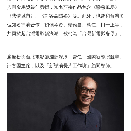
入圍金馬獎最佳剪輯，知名剪接作品包含《戀戀風塵》、
《悲情城市》、《刺客聶隱娘》等。此外，也曾和台灣多
位知名導演合作，如侯孝賢、楊德昌、萬仁、柯一正等，
共同掀起台灣電影新浪潮，被稱為「台灣新電影褓母」。
廖慶松與台北電影節淵源深厚，曾任「國際新導演競賽」
評審團主席，以及「新導演長片工作坊」顧問導師。