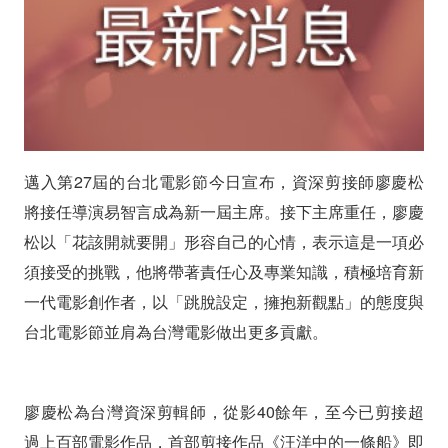
打
造
「鼓
勵
國
邁入第27屆的台北電影節今日宣布，資深剪接師廖慶松
將接任導演易智言成為新一屆主席。接下主席重任，廖慶
片
松以「花該開就要開」形容自己的心情，表示這是一項必
的
須接受的挑戰，他將帶著責任心及專業知識，積極培育新
場
一代電影創作者，以「跳脫設定，擁抱新觀點」的態度與
台北電影節並肩為台灣電影做出更多貢獻。
域」
廖慶松為台灣資深剪輯師，從影40餘年，至今已剪接超
過上百部電影作品，首部剪接作品《汪洋中的一條船》即