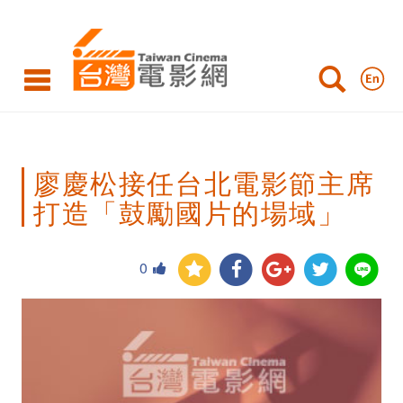
廖
慶
松
接
任
廖慶松接任台北電影節主席
台
打造「鼓勵國片的場域」
北
電
0
影
節
主
席