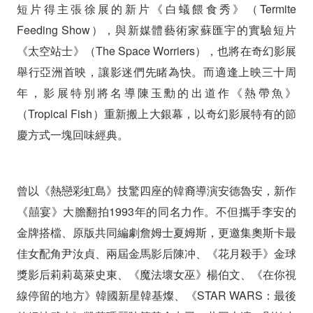
汝
短片得主張徐展的新片《白蟻餵食秀》（Termite
Feeding Show），與新媒體藝術家蘇匯宇的實驗短片
貞
《太空站士》（The Space Worriers），也將在奇幻影展
陳
舉行亞洲首映，讓影迷們先睹為快。而適逢上映三十周
冲
年，影展特別將名導陳玉勳的出道作《熱帶魚》
莉
（Tropical Fish）重新搬上大銀幕，以奇幻影展特有的節
慶方式一塊回味經典。
莉
葛
曾以《熱戀彩虹島》技驚四座的韓裔導演安德魯安，新作
萊
《囍宴》大膽翻拍1993年的同名力作。不但攜手李安的
史
金牌搭檔、原版共同編劇詹姆士夏姆斯，更邀集奧斯卡最
東
佳女配角尹汝貞、兩屆金馬影后陳冲、《花月殺手》金球
獎影后莉莉葛萊史東、《魔法壞女巫》楊伯文、《在你視
奧
線停留的地方》韓國新星韓基燦、《STAR WARS：最後