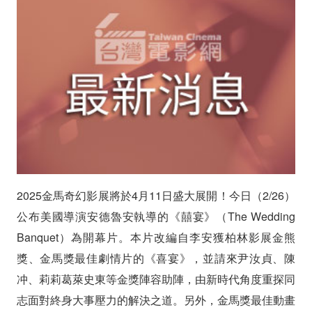
亞
洲
首
映
改
編
李
2025金馬奇幻影展將於4月11日盛大展開！今日（2/26）
安
公布美國導演安德魯安執導的《囍宴》（The Wedding
《喜
Banquet）為開幕片。本片改編自李安獲柏林影展金熊
獎、金馬獎最佳劇情片的《喜宴》，並請來尹汝貞、陳
宴》
冲、莉莉葛萊史東等金獎陣容助陣，由新時代角度重探同
尹
志面對終身大事壓力的解決之道。另外，金馬獎最佳動畫