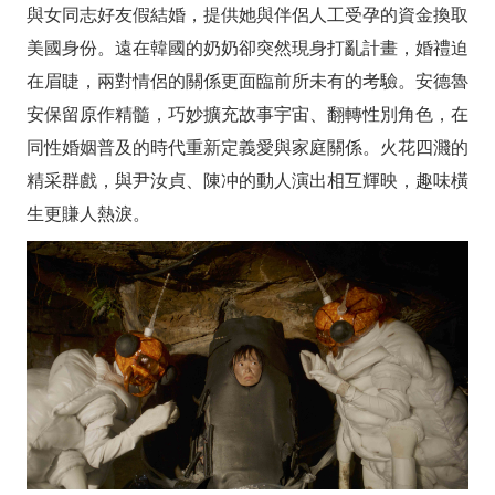
與女同志好友假結婚，提供她與伴侶人工受孕的資金換取
美國身份。遠在韓國的奶奶卻突然現身打亂計畫，婚禮迫
在眉睫，兩對情侶的關係更面臨前所未有的考驗。安德魯
安保留原作精髓，巧妙擴充故事宇宙、翻轉性別角色，在
同性婚姻普及的時代重新定義愛與家庭關係。火花四濺的
精采群戲，與尹汝貞、陳冲的動人演出相互輝映，趣味橫
生更賺人熱淚。