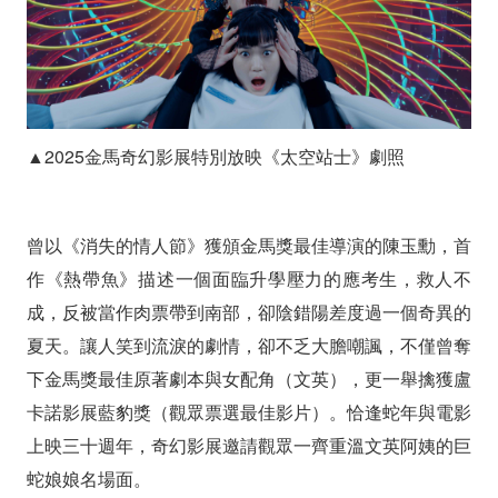
▲2025金馬奇幻影展特別放映《太空站士》劇照
曾以《消失的情人節》獲頒金馬獎最佳導演的陳玉勳，首
作《熱帶魚》描述一個面臨升學壓力的應考生，救人不
成，反被當作肉票帶到南部，卻陰錯陽差度過一個奇異的
夏天。讓人笑到流淚的劇情，卻不乏大膽嘲諷，不僅曾奪
下金馬獎最佳原著劇本與女配角（文英），更一舉擒獲盧
卡諾影展藍豹獎（觀眾票選最佳影片）。恰逢蛇年與電影
上映三十週年，奇幻影展邀請觀眾一齊重溫文英阿姨的巨
蛇娘娘名場面。