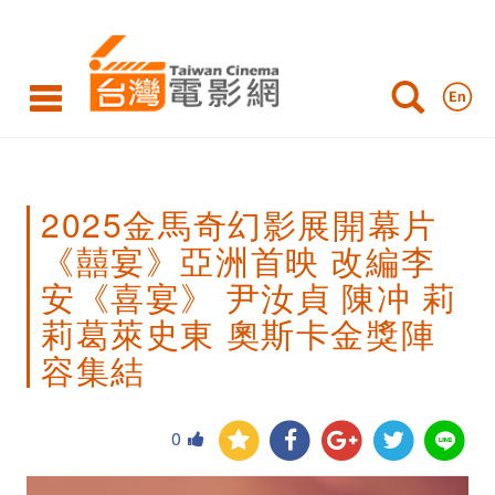
2025
金
馬
奇
幻
2025金馬奇幻影展開幕片
影
《囍宴》亞洲首映 改編李
展
安《喜宴》 尹汝貞 陳冲 莉
開
莉葛萊史東 奧斯卡金獎陣
幕
容集結
片
《囍
0
宴》