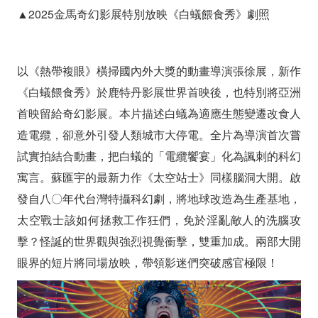
▲2025金馬奇幻影展特別放映《白蟻餵食秀》劇照
以《熱帶複眼》橫掃國內外大獎的動畫導演張徐展，新作
《白蟻餵食秀》於鹿特丹影展世界首映後，也特別將亞洲
首映留給奇幻影展。本片描述白蟻為適應生態變遷改食人
造電纜，卻意外引發人類城市大停電。全片為導演首次嘗
試實拍結合動畫，把白蟻的「電纜饗宴」化為諷刺的科幻
寓言。蘇匯宇的最新力作《太空站士》同樣腦洞大開。啟
發自八〇年代台灣特攝科幻劇，將地球改造為生產基地，
太空戰士該如何拯救工作狂們，免於淫亂敵人的洗腦攻
擊？怪誕的世界觀與強烈視覺衝擊，雙重加成。兩部大開
眼界的短片將同場放映，帶領影迷們突破感官極限！