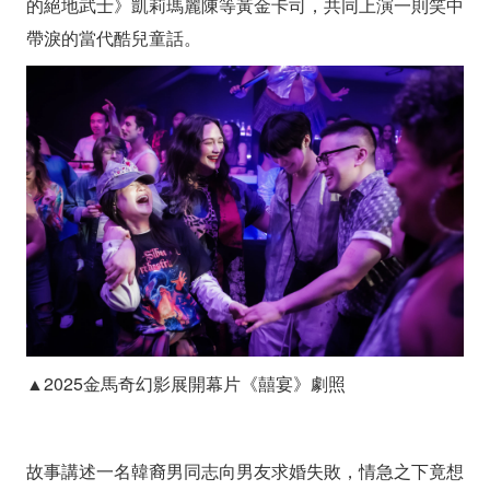
斯
的絕地武士》凱莉瑪麗陳等黃金卡司，共同上演一則笑中
卡
帶淚的當代酷兒童話。
金
獎
陣
容
集
結
▲2025金馬奇幻影展開幕片《囍宴》劇照
故事講述一名韓裔男同志向男友求婚失敗，情急之下竟想