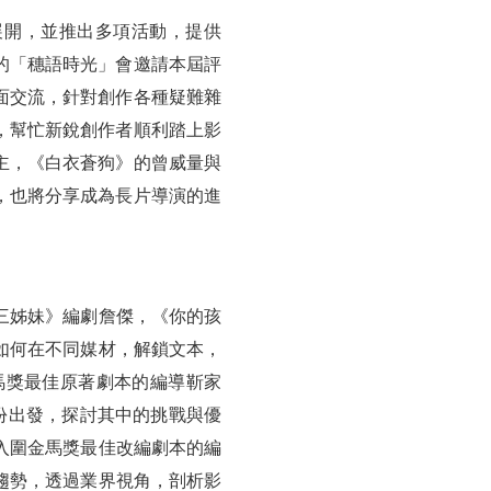
展開，並推出多項活動，提供
的「穗語時光」會邀請本屆評
面交流，針對創作各種疑難雜
，幫忙新銳創作者順利踏上影
主，《白衣蒼狗》的曾威量與
，也將分享成為長片導演的進
三姊妹》編劇詹傑，《你的孩
如何在不同媒材，解鎖文本，
馬獎最佳原著劇本的編導靳家
份出發，探討其中的挑戰與優
入圍金馬獎最佳改編劇本的編
趨勢，透過業界視角，剖析影