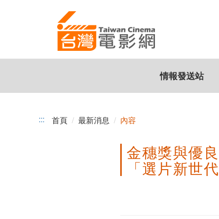
金
跳
到
穗
主
獎
要
內
與
容
情報發送站
優
良
電
:::
首頁
最新消息
內容
影
金穗獎與優良
劇
「選片新世代
本
周
邊