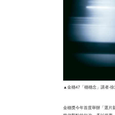
▲金穗47「穗穗念」講者-
金穗獎今年首度舉辦「選片新