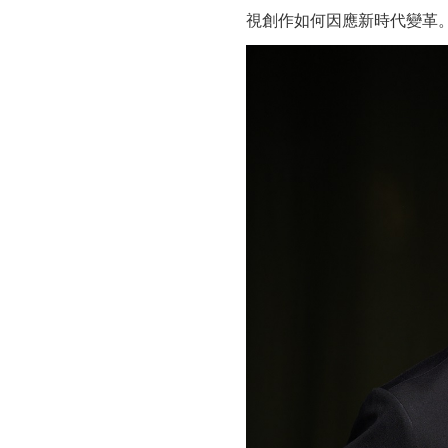
堅
視創作如何因應新時代變革
強
「選
片
新
世
代」
活
動
首
度