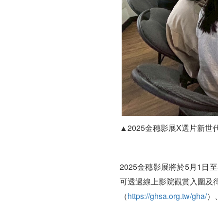
▲2025金穗影展X選片新世
2025金穗影展將於5月1
可透過線上影院觀賞入圍及得
（
https://ghsa.org.tw/gha/
）