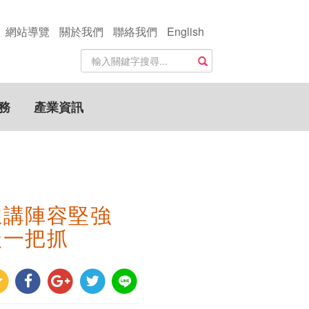
網站導覽
關於我們
聯絡我們
English
站
搜尋
內
搜
尋
務
產業資訊
關
鍵
字
主講陣容堅強
談一把抓