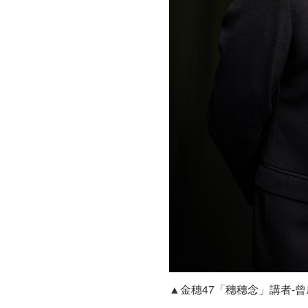
登
場
青
少
年
選
片
對
談
一
把
抓
▲金穗47「穗穗念」講者-