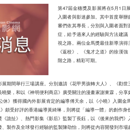
第47屆金穗獎及影展將在5月1日
入圍者與影迷參加。其中首度舉辦
審們依其專長，分別與入圍者面對
症，給予過來人的經驗與方法建議
視之路。兩位金馬獎最佳新導演得
《返校》、《鬼才之道》的徐漢強
階之路，精彩可期。
影展期間舉行三場講座。分別邀請《花甲男孩轉大人》、《勸世
吳曉樂，和以《神明便利商店》廣受關注的漫畫家謝東霖，分享
公休》獲得國內外影展肯定的編導傅天余，以《小曉》入圍金
L》頗受好評的香港編導黃綺琳，則將從「編導一體」的創作身
獎《詭扯》、熱門影集《影后》監製丁長鈺，以《後來的我們》
發、製作及全球發行經驗的監製陳劭怡，則將從內容開發到市場