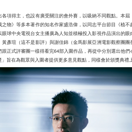
出各項得主，也設有廣受關注的會外賽，以吸納不同觀點。本屆
我之物》等多本著作的知名作家盛浩偉，以同志平台節目《植不
以眼球中央電視台女主播廣為人知並積極投入影視作品演出的眼
、黃彥瑄（這不是影評）與謝佳錦（金馬影展亞洲電影觀察團團
們跟正式評審團一樣得看完64部入圍作品，再從中分別選出他們
獎」旨在為觀眾與入圍者提供更多意見觀點，同樣會於頒獎典禮