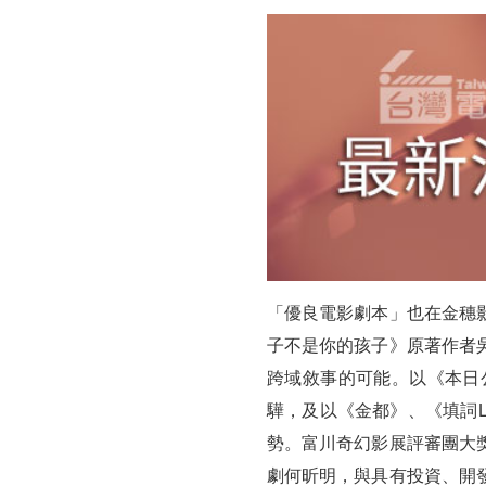
活
動
五
月
初
展
開
「優良電影劇本」也在金穗
主
子不是你的孩子》原著作者
講
跨域敘事的可能。以《本日
陣
驊，及以《金都》、《填詞
勢。富川奇幻影展評審團大
容
劇何昕明，與具有投資、開