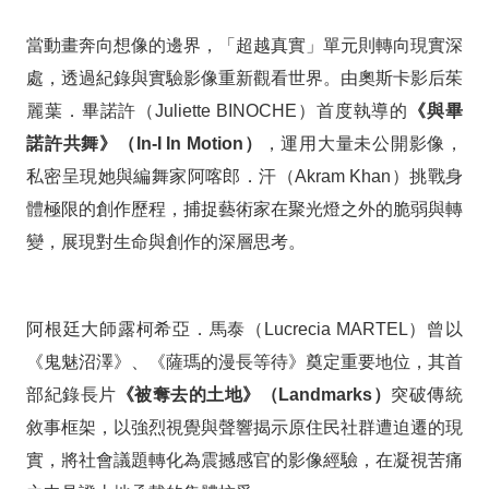
當動畫奔向想像的邊界，「超越真實」單元則轉向現實深
處，透過紀錄與實驗影像重新觀看世界。由奧斯卡影后茱
麗葉．畢諾許（Juliette BINOCHE）首度執導的
《與畢
諾許共舞》（In-I In Motion）
，運用大量未公開影像，
私密呈現她與編舞家阿喀郎．汗（Akram Khan）挑戰身
體極限的創作歷程，捕捉藝術家在聚光燈之外的脆弱與轉
變，展現對生命與創作的深層思考。
阿根廷大師露柯希亞．馬泰（Lucrecia MARTEL）曾以
《鬼魅沼澤》、《薩瑪的漫長等待》奠定重要地位，其首
部紀錄長片
《被奪去的土地》（Landmarks）
突破傳統
敘事框架，以強烈視覺與聲響揭示原住民社群遭迫遷的現
實，將社會議題轉化為震撼感官的影像經驗，在凝視苦痛