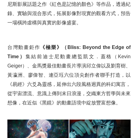
灣
尼斯影展話題之作《紅色是記憶的顏色》等作品，透過紀
動
錄、實驗與混合形式，拓展影像對現實的觀看方式，預告
一場橫跨虛構與真實的影像盛宴。
畫
科
台灣動畫鉅作
《極樂》（Bliss: Beyond the Edge of
幻
Time）
集結前迪士尼動畫總監凱文．蓋格（Kevin
鉅
Geiger）、金馬獎最佳動畫長片導演邱立偉以及劉育樹、
作
黃瀛洲、廖偉智、連亞珏六位頂尖創作者聯手打造，以
《易經》六爻為靈感，延伸出六段風格迥異的科幻寓言，
《極
從宇宙漂流、意識上傳到末日浪漫，交織東方哲學與未來
樂》
想像，在近似《黑鏡》的動畫語境中綻放豐富想像。
領
軍