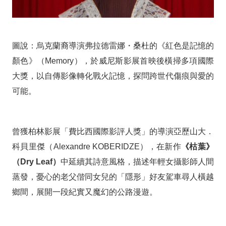
圖說：烏克蘭裔導演弗拉德雷娜・桑杜的《紅色是記憶的
顏色》（Memory），於威尼斯影展首映後橫掃多項國際
大獎，以自傳影像轉化戰火記憶，探問跨世代傷痕與愛的
可能。
曾獲柏林影展「費比西國際影評人獎」的導演亞歷山大．
科貝里傑（Alexandre KOBERIDZE），在新作
《枯葉》
（Dry Leaf）
中延續其詩意風格，描述年輕女攝影師人間
蒸發，憂心的老父偕同女兒的「隱形」好友駕車尋人橫越
鄉間，展開一段紀實又魔幻的公路漫遊。