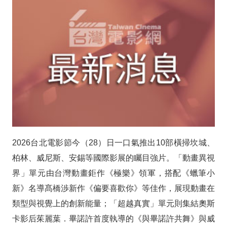
許
首
拍
紀
錄
片
驚
2026台北電影節今（28）日一口氣推出10部橫掃坎城、
喜
柏林、威尼斯、安錫等國際影展的矚目強片。「動畫異視
登
界」單元由台灣動畫鉅作《極樂》領軍，搭配《蠟筆小
新》名導髙橋渉新作《偏要喜歡你》等佳作，展現動畫在
台
類型與視覺上的創新能量；「超越真實」單元則集結奧斯
台
卡影后茱麗葉．畢諾許首度執導的《與畢諾許共舞》與威