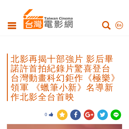
北
影
再
揭
十
北影再揭十部強片 影后畢
部
諾許首拍紀錄片驚喜登台
強
台灣動畫科幻鉅作《極樂》
片
領軍 《蠟筆小新》名導新
影
作北影全台首映
后
畢
0
諾