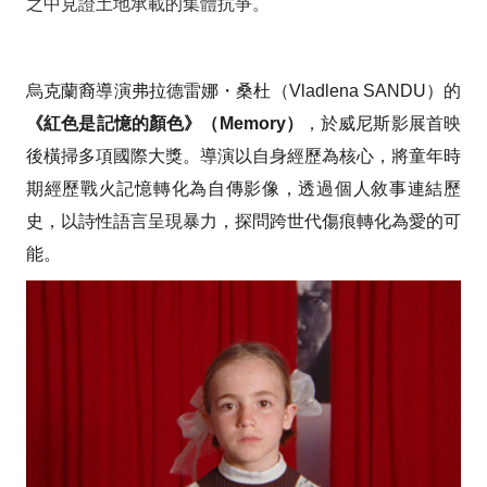
之中見證土地承載的集體抗爭。
烏克蘭裔導演
弗拉德雷娜・桑杜（Vladlena SANDU）
的
《紅色是記憶的顏色》（Memory）
，於威尼斯影展首映
後橫掃多項國際大獎。導演以自身經歷為核心，將童年時
期經歷戰火記憶轉化為自傳影像，透過個人敘事連結歷
史，以詩性語言呈現暴力，探問跨世代傷痕轉化為愛的可
能。