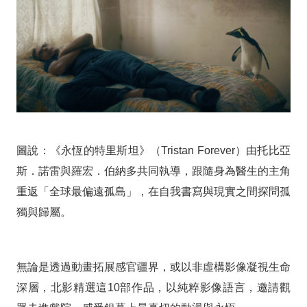
圖說：《永恆的特里斯坦》（Tristan Forever）由托比亞
斯．諾雷與羅宏．伯納多共同執導，跟隨身為醫生的主角
重返「全球最偏遠孤島」，在自我書寫與現實之間探問孤
獨與歸屬。
無論是透過動畫拓展感官疆界，或以非虛構影像凝視生命
深層，北影精選這10部作品，以純粹影像語言，邀請觀