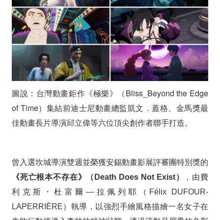
《蠟
筆
小
新》
名
導
圖說：台灣動畫鉅作《極樂》（Bliss_Beyond the Edge
of Time）集結前迪士尼動畫總監凱文．蓋格、金馬獎最
新
佳動畫長片導演邱立偉等六位頂尖創作者聯手打造。
作
北
曾入選坎城導演雙週並榮獲安錫動畫影展評審團特別獎的
影
《死亡根本不存在》（Death Does Not Exist）
，由費
全
利克斯・杜富爾—拉佩列耶（Félix DUFOUR-
台
LAPERRIÈRE）執導，以強烈手繪風格描繪一名女子在