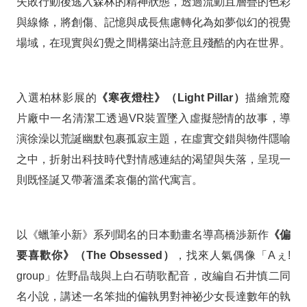
失敗行動後逃入森林的精神狀態，透過流動且層疊的色彩
首
與線條，將創傷、記憶與成長焦慮轉化為如夢似幻的視覺
映
場域，在現實與幻覺之間構築出詩意且殘酷的內在世界。
入選柏林影展的
《寒夜燈柱》（Light Pillar）
描繪荒廢
片廠中一名清潔工透過VR裝置墜入虛擬戀情的故事，導
演徐澡以荒誕幽默包裹孤寂主題，在虛實交錯與物件隱喻
之中，折射出科技時代對情感連結的渴望與失落，呈現一
則既怪誕又帶著溫柔哀傷的當代寓言。
以《蠟筆小新》系列聞名的日本動畫名導髙橋渉新作
《偏
要喜歡你》（The Obsessed）
，找來人氣偶像「Aぇ!
group」佐野晶哉與上白石萌歌配音，改編自石井慎二同
名小說，講述一名笨拙的偏執男對神祕少女長達數年的執