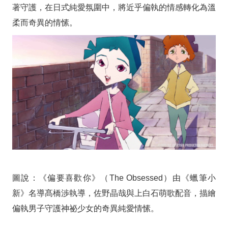
著守護，在日式純愛氛圍中，將近乎偏執的情感轉化為溫
柔而奇異的情愫。
圖說：《偏要喜歡你》（The Obsessed）由《蠟筆小
新》名導髙橋渉執導，佐野晶哉與上白石萌歌配音，描繪
偏執男子守護神祕少女的奇異純愛情愫。