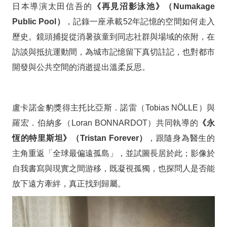
日本導演太田信吾的
《再見沼影泳池》（Numakage
Public Pool）
，記錄一座承載52年記憶的空間如何走入
歷史。鏡頭捕捉從消暑孩童到同志社群與場域的依附，在
訪談與抵抗運動間，為城市記憶留下真切註記，也對都市
開發與公共空間的消逝提出溫柔反思。
盧卡諾金豹獎得主托比亞斯．諾雷（Tobias NÖLLE）與
羅宏．伯納多（Loran BONNARDOT）共同執導的
《永
恆的特里斯坦》（Tristan Forever）
，跟隨身為醫生的
主角重返「全球最偏遠孤島」，並試圖長居於此；影像於
自我書寫與現實之間游移，既凝視孤獨，也探問人是否能
放下遠方牽絆，真正找到歸屬。