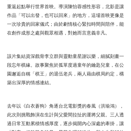
重返起點舉行世界首映。導演陳怡蓉感性形容，北影是讓
作品「可以出發，也可以回來」的地方，這場首映更像是
一次珍貴的回家儀式；由於劇情核心緊扣時間與陪伴，能
在創作成形之處與觀眾相遇，對她而言意義非凡。
該片集結資深戲骨李立群與靈動童星謝以樂，細膩刻畫一
段忘年棋緣。故事聚焦於孤單度過童年的鑰匙兒童，在公
園邂逅自稱「棋王」的退伍老兵，兩人藉由棋局約定，構
築出深厚的情感連結。
去年以《白衣蒼狗》角逐台北電影獎的春風（洪瑜鴻），
此次則挑戰飾演在生計與父愛間拉扯的運將父親。三人透
過日常互動累積情感厚度，逐步揭開內心深處的牽掛，讓