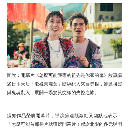
家
的
鬼》
歡
樂
揭
幕
李
圖說：開幕片《怎麼可能我家的祖先是你家的鬼》故事講
述日本天后「歌姬茱麗葉」隨經紀人來台尋根，卻遭祖靈
立
與鬼魂亂入，展開一場驚笑交織的失控之旅。
群、
春
獲知作品榮膺開幕片，導演蘇達既激動又幽默地表示：
風
「怎麼可能首部長片就獲選開幕片！感謝北影的多元與開