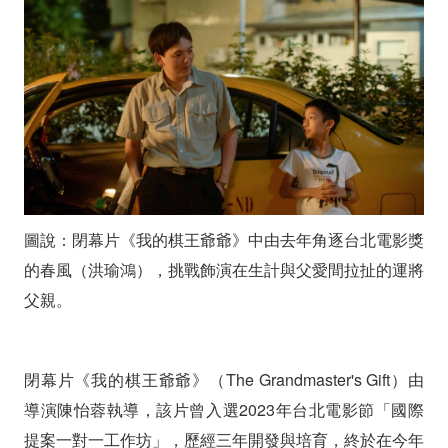
軸
登
場
圖說：閉幕片《我的棋王爺爺》中由去年角逐台北電影獎
的春風（洪瑜鴻），挑戰飾演在生計與父愛間拉扯的運將
父親。
閉幕片《我的棋王爺爺》（The Grandmaster's Gift）由
導演陳怡蓉執導，該片曾入選2023年台北電影節「國際
提案一對一工作坊」，歷經三年開發與培育，終於在今年