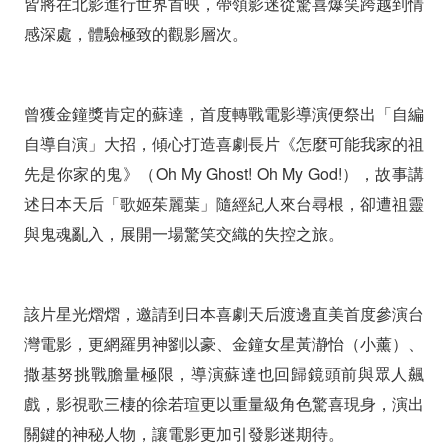
皆將在北影進行世界首映，帶領影迷從驚喜爆笑跨越到情
《怎
感深處，體驗極致的觀影層次。
麼
可
曾獲金鐘獎肯定的蘇達，首度轉戰電影導演便祭出「自編
能
自導自演」大招，傾心打造喜劇長片《怎麼可能我家的祖
我
先是你家的鬼》（Oh My Ghost! Oh My God!），故事講
家
述日本天后「歌姬茱麗葉」隨經紀人來台尋根，卻遭祖靈
與鬼魂亂入，展開一場驚笑交織的失控之旅。
的
祖
該片星光熠熠，邀請到日本喜劇天后渡邊直美首度參演台
先
灣電影，更網羅男神劉以豪、金鐘女星黃瀞怡（小薰）、
是
撒基努挑戰膽量極限，導演蘇達也回歸鏡頭前與眾人飆
你
戲，影視歌三棲的徐若瑄更以重量級角色驚喜現身，演出
關鍵的神秘人物，讓電影更加引發影迷期待。