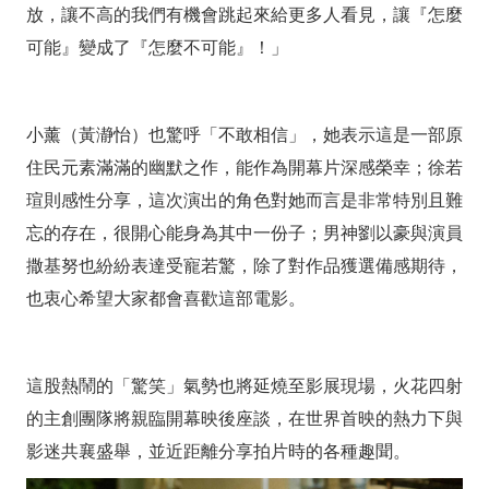
暖
放，讓不高的我們有機會跳起來給更多人看見，讓『怎麼
可能』變成了『怎麼不可能』！」
心
新
小薰（黃瀞怡）也驚呼「不敢相信」，她表示這是一部原
作
住民元素滿滿的幽默之作，能作為開幕片深感榮幸；徐若
《我
瑄則感性分享，這次演出的角色對她而言是非常特別且難
的
忘的存在，很開心能身為其中一份子；男神劉以豪與演員
棋
撒基努也紛紛表達受寵若驚，除了對作品獲選備感期待，
也衷心希望大家都會喜歡這部電影。
王
爺
這股熱鬧的「驚笑」氣勢也將延燒至影展現場，火花四射
爺》
的主創團隊將親臨開幕映後座談，在世界首映的熱力下與
壓
影迷共襄盛舉，並近距離分享拍片時的各種趣聞。