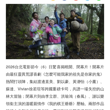
曝
光
渡
邊
直
美
攜
2026台北電影節今（6）日驚喜揭曉開、閉幕片！開幕片
手
由最狂靈異荒謬喜劇《怎麼可能我家的祖先是你家的鬼》
熱鬧打頭陣，集結渡邊直美、劉以豪、黃瀞怡（小薰）、
劉
蘇達、Vivian徐若瑄等跨國重磅卡司，共譜一場失控的山
以
林大冒險；閉幕片則由李立群、洪瑜鴻（春風）、謝以樂
豪
領銜主演的溫暖親情作《我的棋王爺爺》壓軸。兩部作品