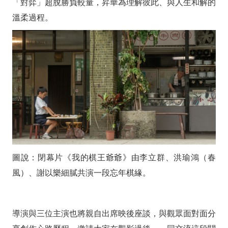
「對弈」超脫勝負較量，昇華為理解彼此、與人生和解的
溫柔過程。
圖說：閉幕片《我的棋王爺爺》由李立群、洪瑜鴻（春
風）、謝以樂細膩共演一段忘年棋緣。
導演與三位主演也將親自出席映後座談，與觀眾面對面分