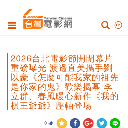
2026
台
北
電
影
2026台北電影節開閉幕片
節
重磅曝光 渡邊直美攜手劉
開
以豪《怎麼可能我家的祖先
閉
是你家的鬼》歡樂揭幕 李
幕
立群、春風暖心新作《我的
片
棋王爺爺》壓軸登場
重
0
磅