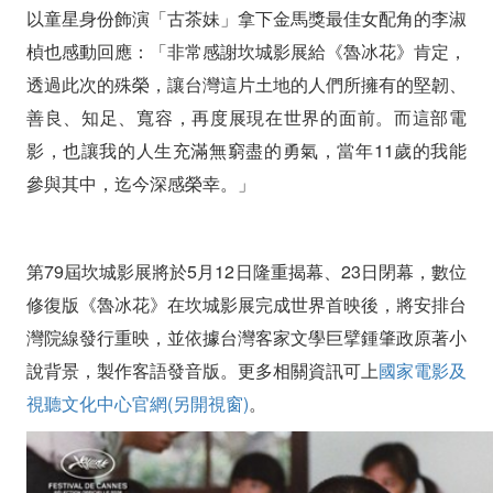
以童星身份飾演「古茶妹」拿下金馬獎最佳女配角的李淑
楨也感動回應：「非常感謝坎城影展給《魯冰花》肯定，
透過此次的殊榮，讓台灣這片土地的人們所擁有的堅韌、
善良、知足、寬容，再度展現在世界的面前。而這部電
影，也讓我的人生充滿無窮盡的勇氣，當年11歲的我能
參與其中，迄今深感榮幸。」
第79屆坎城影展將於5月12日隆重揭幕、23日閉幕，數位
修復版《魯冰花》在坎城影展完成世界首映後，將安排台
灣院線發行重映，並依據台灣客家文學巨擘鍾肇政原著小
說背景，製作客語發音版。更多相關資訊可上
國家電影及
視聽文化中心官網(另開視窗)
。