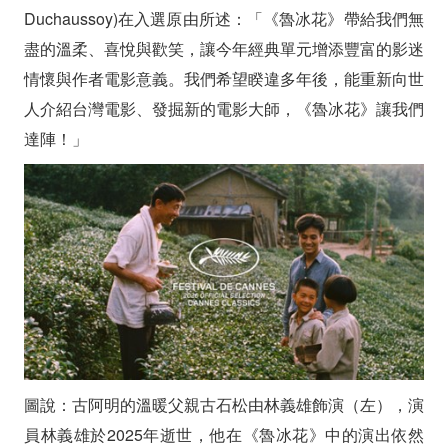
Duchaussoy)在入選原由所述：「《魯冰花》帶給我們無
盡的溫柔、喜悅與歡笑，讓今年經典單元增添豐富的影迷
情懷與作者電影意義。我們希望睽違多年後，能重新向世
人介紹台灣電影、發掘新的電影大師，《魯冰花》讓我們
達陣！」
圖說：古阿明的溫暖父親古石松由林義雄飾演（左），演
員林義雄於2025年逝世，他在《魯冰花》中的演出依然