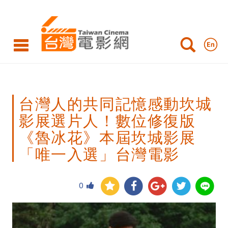
台
灣
人
的
共
台灣人的共同記憶感動坎城
同
影展選片人！數位修復版
記
《魯冰花》本屆坎城影展
憶
「唯一入選」台灣電影
感
動
0
坎
城