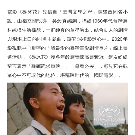
冰
電影《魯冰花》改編自「臺灣文學之母」鍾肇政同名小
花》
說，由楊立國執導、吳念真編劇，描繪1960年代台灣農
本
村純樸生活樣貌，一群純真的童星演出，結合動人的劇情
屆
與琅琅上口的同名主題曲，讓它深植影迷心中。2023年
影視聽中心舉辦的「我最愛的臺灣電影劇情長片」線上票
坎
選活動，《魯冰花》獲各年齡層青睞高票奪冠，網友紛紛
城
留言表示「敲碗跪求重映」、「每看必哭」，顯見它在觀
影
眾心中不可取代的地位，堪稱跨世代的「國民電影」。
展
「唯
一
入