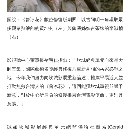
選」
台
灣
圖說：《魯冰花》數位修復版劇照，以古阿明一角獲取眾
多觀眾熱淚的的黃坤玄（左）與飾演姊姊古茶妹的李淑楨
電
（右）
影
影視聽中心董事長褚明仁指出：「坎城經典單元向來是大
師雲集，國際藝術名導經典修復片重新亮相的兵家必爭之
地，今年我們努力向坎城影展重新論述，推薦平易近人並
打動無數台灣人的《魯冰花》，這回能獲坎城重視並賦予
新意，對於中心所肩負的修復推廣台灣電影使命，更別具
意義。」
誠如坎城影展經典單元總監傑哈杜喬索(Gérald