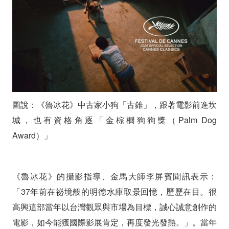
圖說：《魯冰花》中古家小狗「古錐」，跟著電影前進坎
城，也有資格角逐「金棕櫚狗狗獎（Palm Dog
Award）」
《魯冰花》的攝影指導、金馬大師李屏賓聞訊表示：
「37年前在祕境般的明德水庫取景回憶，歷歷在目。很
高興這部當年以台灣觀眾與市場為目標，誠心誠意創作的
電影，如今能獲國際影展肯定，再度發光發熱。」。當年