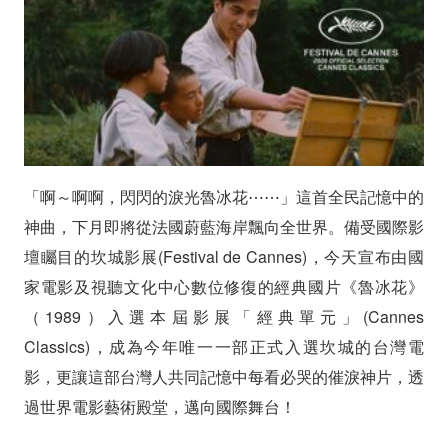
影
展
選
片
人！
「啊～啊啊，閃閃的淚光魯冰花⋯⋯」這首全民記憶中的
數
神曲，下月即將從法國蔚藍海岸飄向全世界。備受國際影
壇矚目的坎城影展(Festival de Cannes)，今天宣布由國
位
家電影及視聽文化中心數位修復的經典國片《魯冰花》
修
（1989）入選本屆影展「經典單元」(Cannes
復
Classics)，成為今年唯一一部正式入選坎城的台灣電
版
影，更讓這部台灣人共同記憶中每看必哭的催淚神片，透
過世界電影藝術殿堂，邁向國際舞台！
《魯