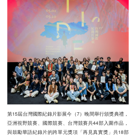
視
野
競
賽
首
獎
頒
予
李
第15屆台灣國際紀錄片影展今（7）晚間舉行頒獎典禮，
坡
亞洲視野競賽、國際競賽、台灣競賽共44部入圍作品，
連
與鼓勵華語紀錄片的跨單元獎項「再見真實獎」共18部