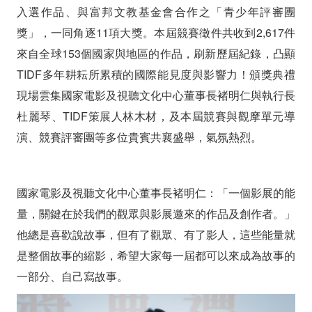
《直
入選作品、與富邦文教基金會合作之「青少年評審團
到
獎」，一同角逐11項大獎。本屆競賽徵件共收到2,617件
來自全球153個國家與地區的作品，刷新歷屆紀錄，凸顯
蘭
TIDF多年耕耘所累積的國際能見度與影響力！頒獎典禮
花
現場雲集國家電影及視聽文化中心董事長褚明仁與執行長
盛
杜麗琴、TIDF策展人林木材，及本屆競賽與觀摩單元導
演、競賽評審團等多位貴賓共襄盛舉，氣氛熱烈。
開
時》；
國家電影及視聽文化中心董事長褚明仁：「
一個影展的能
國
量，關鍵在於我們的觀眾與影展邀來的作品及創作者。」
際
他總是喜歡說故事，但有了觀眾、有了影人，這些能量就
競
是整個故事的縮影，希望大家每一屆都可以來成為故事的
賽
一部分、自己寫故事。