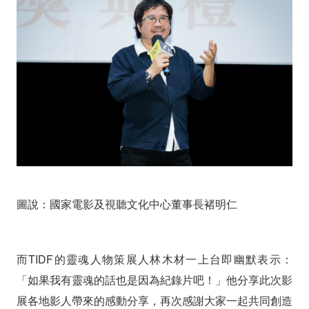
首
獎
由
張
明
貴
《髮、
紙、
圖說：國家電影及視聽文化中心董事長褚明仁
水...》
奪
而TIDF的靈魂人物策展人林木材一上台即幽默表示：
得
「如果我有靈魂的話也是因為紀錄片吧！」他分享此次影
展各地影人帶來的感動分享，再次感謝大家一起共同創造