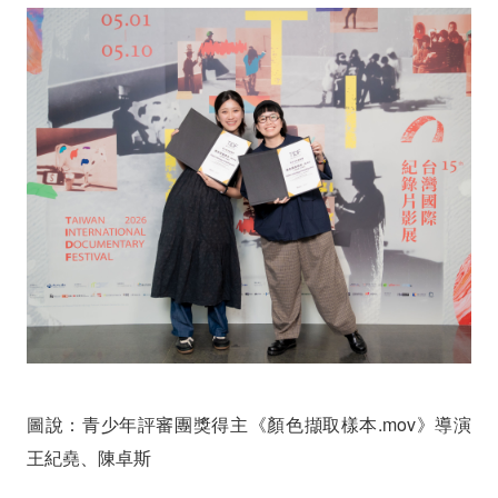
圖說：青少年評審團獎得主《顏色擷取樣本.mov》導演
王紀堯、陳卓斯