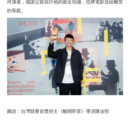
何溝通，感謝父親容許他的親近拍攝，也將電影送給離世
的母親。
圖說：台灣競賽首獎得主《離開即景》導演陳淦熙