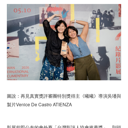
圖說：再見真實獎評審團特別獎得主《曦曦》導演吳璠與
製片Venice De Castro ATIENZA
影展前即公布的會外賽「台灣影評人協會推薦獎」，則頒