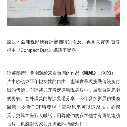
圖說：亞洲視野競賽評審團特別提及、再見真實獎 首獎
得主《Compact Disc》導演王樂堯
評審團特別獎則頒給來自台灣的作品
《曦曦》
（XiXi），
片中歌頌東亞年輕女性的自由，也誠實呈現挑戰傳統所付
出的代價，而評審尤其肯定導演現身片中，展現自身脆弱
的勇氣。
意外獲獎的導演吳璠分享，今年參加影展彷彿喚
回第一次看TIDF時發現「電影原來可以這麼拍」的感
受，更與在座影人喊話，因為他們的存在他才有勇氣繼續
拍片，也感謝大家如此勇敢的持續創作！