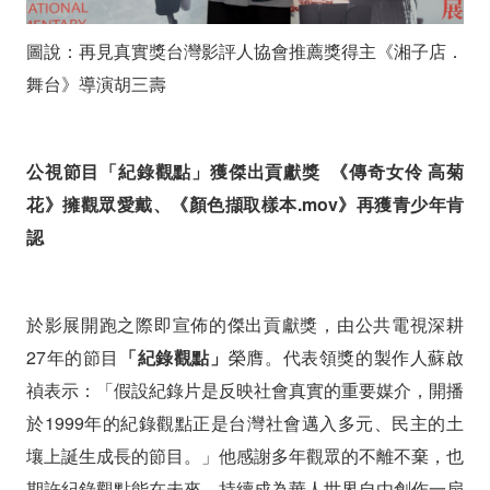
圖說：再見真實獎台灣影評人協會推薦獎得主《湘子店．
舞台》導演胡三壽
公視節目「紀錄觀點」獲傑出貢獻獎 《傳奇女伶 高菊
花》擁觀眾愛戴、《顏色擷取樣本.mov》再獲青少年肯
認
於影展開跑之際即宣佈的傑出貢獻獎，由公共電視深耕
27年的節目
「紀錄觀點」
榮膺。代表領獎的製作人蘇啟
禎表示：
「假設紀錄片是反映社會真實的重要媒介，開播
於1999年的紀錄觀點正是台灣社會邁入多元、民主的土
壤上誕生成長的節目。」他感謝多年觀眾的不離不棄，也
期許紀錄觀點能在未來，持續成為華人世界自由創作一扇