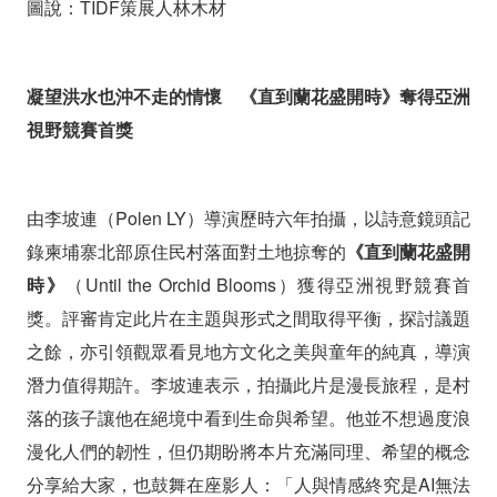
圖說：TIDF策展人林木材
凝望洪水也沖不走的情懷 《直到蘭花盛開時》奪得亞洲
視野競賽首獎
由李坡連（Polen LY）導演歷時六年拍攝，以詩意鏡頭記
錄柬埔寨北部原住民村落面對土地掠奪的
《直到蘭花盛開
時》
（Until the Orchid Blooms）獲得亞洲視野競賽首
獎。評審肯定此片在主題與形式之間取得平衡，探討議題
之餘，亦引領觀眾看見地方文化之美與童年的純真，導演
潛力值得期許。
李坡連表示，拍攝此片是漫長旅程，是村
落的孩子讓他在絕境中看到生命與希望。他並不想過度浪
漫化人們的韌性，但仍期盼將本片充滿同理、希望的概念
分享給大家，也鼓舞在座影人：「人與情感終究是AI無法