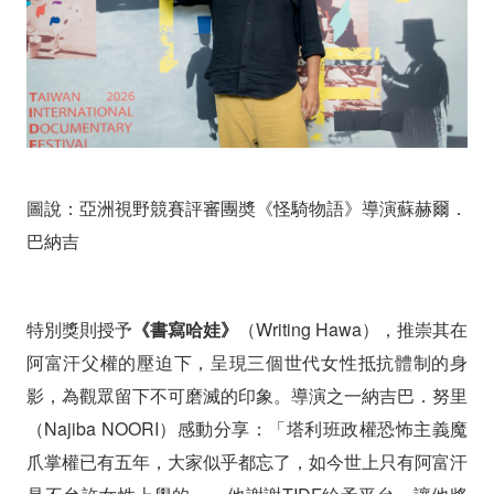
圖說：亞洲視野競賽評審團奬《怪騎物語》導演蘇赫爾．
巴納吉
特別獎則授予
《書寫哈娃》
（Writing Hawa），推崇其在
阿富汗父權的壓迫下，呈現三個世代女性抵抗體制的身
影，為觀眾留下不可磨滅的印象。導演之一納吉巴．努里
（Najiba NOORI）
感動分享：「塔利班政權恐怖主義魔
爪掌權已有五年，大家似乎都忘了，如今世上只有阿富汗