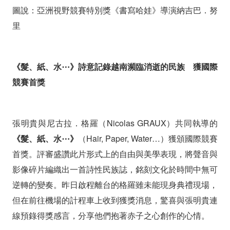
圖說：亞洲視野競賽特別獎《書寫哈娃》導演納吉巴．努
里
《髮、紙、水⋯》詩意記錄越南瀕臨消逝的民族 獲國際
競賽首獎
張明貴與尼古拉．格羅（Nicolas GRAUX）共同執導的
《髮、紙、水⋯》
（Hair, Paper, Water…）獲頒國際競賽
首獎。評審盛讚此片形式上的自由與美學表現，將聲音與
影像碎片編織出一首詩性民族誌，銘刻文化於時間中無可
逆轉的變奏。
昨日啟程離台的
格羅
雖未能現身典禮現場，
但在前往機場的計程車上收到獲獎消息，驚喜與張明貴連
線預錄得獎感言，分享他們抱著赤子之心創作的心情。