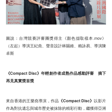
圖說：台灣競賽評審團獎得主《顏色擷取樣本.mov》
（左起）導演王紀堯、聲音設計林賜維、賴詠易、導演陳
卓斯
《Compact Disc》年輕創作者成熟作品感動評審 摘下
再見真實獎首獎
來自香港的王樂堯導演，作品
《Compact Disc》
以影片
作為對抗遺忘與城市歷史被抹除的精彩行動，繼獲得亞洲