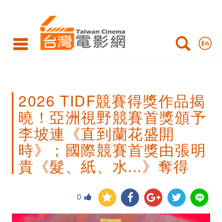
2026
TIDF
競
賽
得
2026 TIDF競賽得獎作品揭
獎
曉！亞洲視野競賽首獎頒予
作
李坡連《直到蘭花盛開
品
時》；國際競賽首獎由張明
揭
貴《髮、紙、水...》奪得
曉！
亞
0
洲