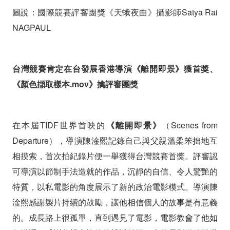
圖說：國際競賽評審團獎《天蛾夜曲》攝影師Satya Rai
NAGPAUL
台灣競賽肯定在台發展香港導演《離開即景》獲首獎、
《顏色擷取樣本.mov》擒評審團獎
在本屆TIDF世界首映的
《離開即景》
（Scenes from
Departure），導演陳淦熙記錄自己與父親溫柔笨拙地互
相摸索，首次拍紀錄片便一舉獲得台灣競賽首獎。評審認
可導演以節制手法造就的作品，沉靜的自信、令人驚艷的
特質，以私電影的角度展示了新的政治電影模式。
導演陳
淦熙感謝製片持續的鼓勵，讓他相信個人的故事是有意義
的。成長路上很孤單，直到遇見了電影，電影教會了他如