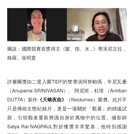
圖說：國際競賽首獎得主《髮、指、水...》導演尼古拉．
格羅、張明貴
評審團獎由二度入圍TIDF的雙導演阿努帕瑪．辛尼瓦桑
（Anupama SRINIVASAN）、 阿尼班．杜塔 （Anirban
DUTTA）新作
《天蛾夜曲》
（Nocturnes）榮膺。此片不
只是傳統生態紀錄片，更是一場關於「觀看」的靜謐試
探，引領觀者重新辨識自身於萬物中的位置。攝影師
Satya Rai NAGPAUL
對於獲獎非常驚喜，他特別感謝