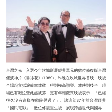
數
位
修
復
版
《魯
冰
台灣之光！入選今年坎城影展經典單元的數位修復版台灣
花》
催淚神片《魯冰花》(1989)，昨晚在坎城世界首映，映後
坎
全場起立拭淚鼓掌致敬，得到極高讚譽。放映到後半，現
場已有啜泣聲此起彼落，更有年輕觀眾映後表示：「已經
城
很久沒有這樣在戲院哭過了」。讓這部37年前台灣經典
首
「國民電影」，數位修復重生後，展現跨越世代與國界，