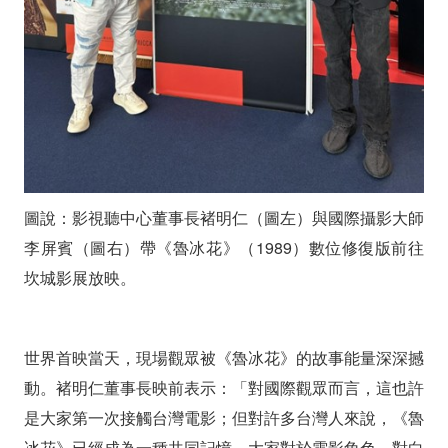
後
仰
望
鍾
肇
政
圖說：影視聽中心董事長褚明仁（圖左）與國際攝影大師
星
李屏賓（圖右）帶《魯冰花》（1989）數位修復版前往
坎城影展放映。
星
世界首映當天，現場觀眾被《魯冰花》的故事能量深深撼
動。褚明仁董事長映前表示：「對國際觀眾而言，這也許
是大家第一次接觸台灣電影；但對許多台灣人來說，《魯
冰花》已經成為一種共同記憶。大家對於電影角色、對白