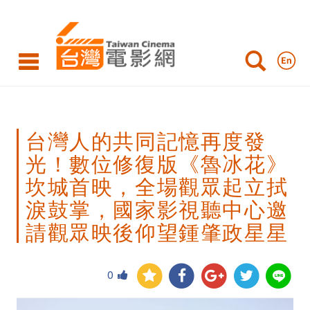
台
灣
人
的
共
台灣人的共同記憶再度發
同
光！數位修復版《魯冰花》
記
坎城首映，全場觀眾起立拭
憶
淚鼓掌，國家影視聽中心邀
再
請觀眾映後仰望鍾肇政星星
度
發
0
光！