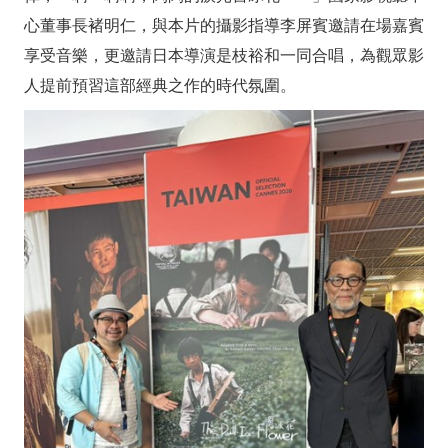
國
心董事長褚明仁，與本片的攝影指導李屏賓邀請在場嘉賓
家
享受音樂，更邀請日本導演是枝裕和一同合唱，為觀眾影
影
人提前預習這部經典之作的時代氛圍。
視
聽
中
心
邀
請
觀
眾
映