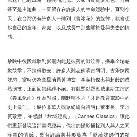
甚至是主題曲，一直留存在許多人的生命經驗中。直到今
天，在台灣仍有許多人一聽到《魯冰花》的旋律，就會想
起自己的童年、家庭，以及成長中那些關於愛與失去的情
感。」
放映中後段就聽到影廳內此起彼落的啜泣聲，播畢全場感
動鼓掌，不捨得散去；許多人難忘飾演古阿明、古茶妹兩
姊弟，當時仍為童星演員黃坤玄、李淑楨傑出與超齡的成
熟演技，正面回饋絡繹不絕。有觀眾以羅賓威廉斯主演的
《春風化雨》作為對照，幽默稱本片「才是教育電影中的
史上最佳」；幾位非華人觀眾紛紛向褚明仁董事長、李屏
賓致意，並感謝「坎城經典」（Cannes Classics）讓他
們重新發現這部臺灣經典，傑出的攝影捕捉到人與人之間
珍貴的情感，更有評論將其形容為「獻給姊姊們的頌