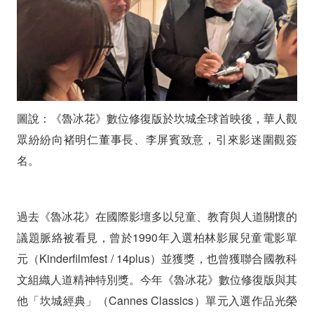
圖說：《魯冰花》數位修復版於坎城全球首映後，華人觀
眾紛紛向褚明仁董事長、李屏賓致意，引來影迷圍觀簽
名。
過去《魯冰花》在國際影壇多以兒童、教育與人道關懷的
議題脈絡被看見，曾於1990年入選柏林影展兒童電影單
元（Kinderfilmfest / 14plus）並獲獎，也曾獲聯合國教科
文組織人道精神特別獎。今年《魯冰花》數位修復版與其
他「坎城經典」（Cannes Classics）單元入選作品光榮