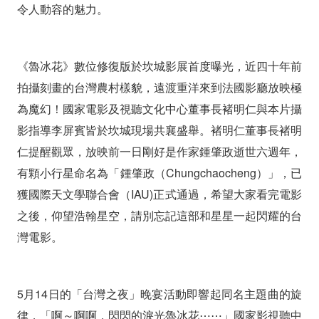
映，
令人動容的魅力。
全
場
《魯冰花》數位修復版於坎城影展首度曝光，近四十年前
拍攝刻畫的台灣農村樣貌，遠渡重洋來到法國影廳放映極
觀
為魔幻！國家電影及視聽文化中心董事長褚明仁與本片攝
眾
影指導李屏賓皆於坎城現場共襄盛舉。褚明仁董事長褚明
起
仁提醒觀眾，放映前一日剛好是作家鍾肇政逝世六週年，
立
有顆小行星命名為「鍾肇政（Chungchaocheng）」，已
獲國際天文學聯合會（IAU)正式通過，希望大家看完電影
拭
之後，仰望浩翰星空，請別忘記這部和星星一起閃耀的台
淚
灣電影。
鼓
掌，
5月14日的「台灣之夜」晚宴活動即響起同名主題曲的旋
律，「啊～啊啊，閃閃的淚光魯冰花⋯⋯」國家影視聽中