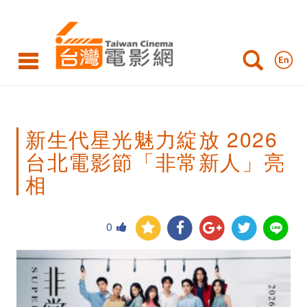
新
生
代
星
光
新生代星光魅力綻放 2026
魅
台北電影節「非常新人」亮
力
相
綻
放
0
2026
台
北