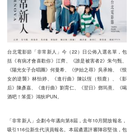
電
影
節
「非
台北電影節「非常新人」今（22）日公佈入選名單，包
常
括《有病才會喜歡你》江齊、《誰是被害者2》朱勻甄、
新
《陽光女子合唱團》何曼希、《伊始之尋》吳承翰、《恨
人」
女的逆襲》林怡婷、《進行曲》陳以恆（頸鹿）、《影
后》陳彥嘉、《進行曲》劉育仁、《翌日》鄧筠熹、《喝
亮
酒吧！笨蛋》鴻狄IPUN。
相
「非常新人」企劃今年邁向第8屆，去年10月開放報名，
吸引116位新生代演員報名。本屆遴選評審陣容堅強，包