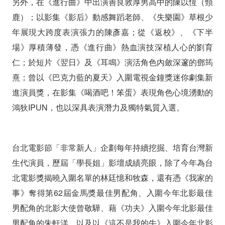
另外，在《進行曲》中出演善良敦厚男高中的陳以恆（頸
鹿）；以影集《影后》動感舞蹈老師、《失樂園》草根少
年展現大跨度表演張力的陳彥嘉；從《返校》、《下半
場》厚積薄發，憑《進行曲》熱血演技深植人心的劉育
仁；於短片《翌日》及《耳鳴》演活角色內斂深邃的鄧筠
熹；曾以《巴克力藍的夏天》入圍電視金鐘獎迷你劇集新
進演員獎，在影集《喝酒吧！笨蛋》表現角色心境湧動的
鴻狄IPUN，也以深具表演潛力及獨特氣質入選。
台北電影節「非常新人」企劃每年持續挖掘、培育台灣新
生代演員，歷屆「學長姐」影壇成績亮眼，除了今年為台
北電影獎揭曉入圍名單的林廷憶和牧森，還有憑《我家的
事》奪得第62屆金馬獎最佳男配角、入圍今年北影最佳
男配角的北影大使曾敬驊、藉《功夫》入圍今年北影最佳
男配角的朱軒洋，以及以《這不是我的牛》入圍今年北影