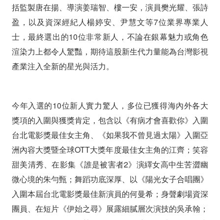
括監製唐在揚、導演姜瑞智、樓一安，演員樊光耀、張詩
盈，以及資深經紀人楊婷安、尹慧文等7位業界專業人
士，最終選出的10位非常新人，不論在銀幕魅力或角色
渲染力上都令人驚豔，期待這股新生代力量能為台灣影視
產業注入全新的星光與活力。
今年入選的10位新人實力驚人，多位已獲得海內外各大
獎項的入圍與獲獎肯定，包含以《有病才會喜歡你》入圍
台北電影獎最佳女主角、《如果我不曾見過太陽》入圍亞
洲內容大獎暨全球OTT大獎年度最佳女主角的江齊；笑容
甜美清秀、在影集《誰是被害者2》演繹女高中生苦澀幽
微心境的朱勻甄；舞蹈功底深厚、以《陽光女子合唱團》
入圍本屆台北電影獎最佳新演員的何曼希；身聲劇場資深
團員、在短片《伊始之尋》展露細膩層次演技的吳承翰；