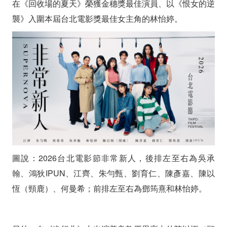
在《回收場的夏天》榮獲金穗獎最佳演員、以《恨女的逆
襲》入圍本屆台北電影獎最佳女主角的林怡婷。
圖說：2026台北電影節非常新人，後排左至右為吳承
翰、鴻狄IPUN、江齊、朱勻甄、劉育仁、陳彥嘉、陳以
恆（頸鹿）、何曼希；前排左至右為鄧筠熹和林怡婷。