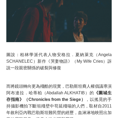
圖說：柏林學派代表人物安格拉．夏納萊克（Angela
SCHANELEC）新作《哭妻物語》（My Wife Cries）訴
說一段親密關係的破裂與修復
而將鏡頭轉向更為殘酷的現實，巴勒斯坦裔人權倡議導演
阿布達拉．哈蒂柏（
Abdallah ALKHATIB
）的
《圍城生
存指南》（
Chronicles from the Siege
）
，以搖晃的手
持攝影機拍下斷垣殘壁中苟延殘喘的人們，取材自
2011
年敘利亞內戰巴勒斯坦難民營的經歷，血淋淋地映照出加