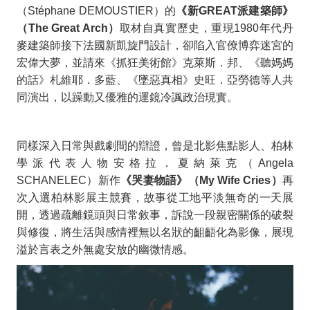
（
Stéphane DEMOUSTIER
）的
《新
GREAT
派建築師》
（
The Great Arch
）
取材自真實歷史，重現
1980
年代丹
麥建築師接下法國新凱旋門設計，卻陷入官僚博弈迷宮的
宏偉大夢，並請來《抓狂美術館》克萊斯．邦、《聽媽媽
的話》札維耶．多藍、《墜惡真相》史旺．亞勞德等人共
同演出，以躁動又優雅的運鏡冷諷政治現實。
同樣深入日常與戲劇間的辯證，曾是北影焦點影人、柏林
學派代表人物安格拉．夏納萊克（
Angela
SCHANELEC
）新作
《哭妻物語》（
My Wife Cries
）
再
次入選柏林影展主競賽，故事從工地平淡無奇的一天展
開，透過疏離鏡頭與日常敘事，訴說一段親密關係的破裂
與修復，將生活與感情裡無以名狀的齟齬化為影像，展現
溢於言表之外無處安放的幽微情感。