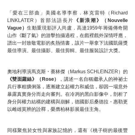
獎、
柏
「愛在三部曲」美國名導李察．林克雷特（
Richard
LINKLATER
）首部法語長片
《新浪潮》（
Nouvelle
林
Vague
）
生動重現影評人尚盧．高達
1959
年籌備傳奇開
山作《斷了氣》的游擊拍攝過程，在戲裡戲外深情呼應，
學
譜出一封致敬電影的炙熱情書，該片一舉拿下法國凱薩獎
派
最佳導演、最佳攝影、最佳剪輯、最佳服裝設計大獎。
名
作
奧地利導演馬克斯・賽林傑（
Markus SCHLEINZER
）的
《雙面蘿絲》（
Rose
）
，講述一名自稱繼承人的神祕士
齊
兵行事粗獷俐落，逐漸建立起權力和威信，卻因一場意外
暴露真實身分而走向審判。在冷冽的黑白影像中，剖析了
聚
身分與權力結構的建構與崩解，德國影后桑德拉・惠勒更
引
以雌雄莫辨的詮釋，榮膺柏林影展最佳主角。
爆
同樣聚焦於女性與家族記憶的，還有《桃子樹的最後豐