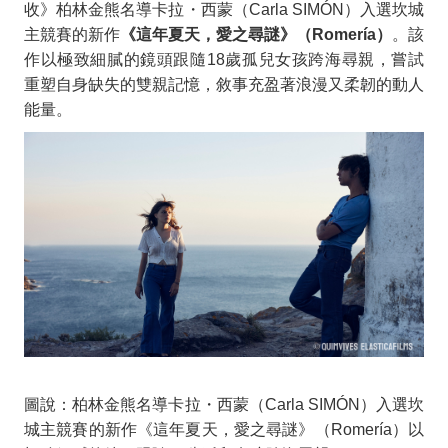
大
收》柏林金熊名導卡拉・西蒙（
Carla SIMÓN
）入選坎城
銀
主競賽的新作
《這年夏天，愛之尋謎》（
Romería
）
。該
作以極致細膩的鏡頭跟隨
18
歲孤兒女孩跨海尋親，嘗試
幕
重塑自身缺失的雙親記憶，敘事充盈著浪漫又柔韌的動人
感
能量。
官
震
撼
圖說：柏林金熊名導卡拉・西蒙（Carla SIMÓN）入選坎
城主競賽的新作《這年夏天，愛之尋謎》（Romería）以