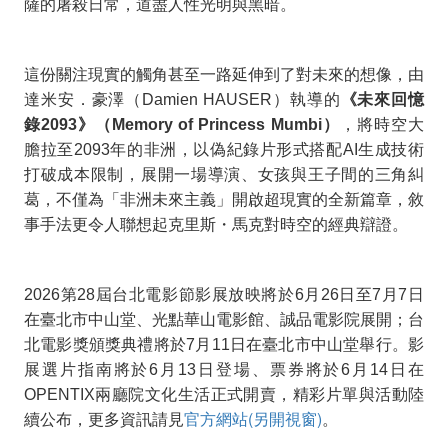
薩的屠殺日常，道盡人性光明與黑暗。
這份關注現實的觸角甚至一路延伸到了對未來的想像，由
達米安．豪澤（
Damien HAUSER
）執導的
《未來回憶
錄
2093
》（
Memory of Princess Mumbi
）
，將時空大
膽拉至
2093
年的非洲，以偽紀錄片形式搭配
AI
生成技術
打破成本限制，展開一場導演、女孩與王子間的三角糾
葛，不僅為「非洲未來主義」開啟超現實的全新篇章，敘
事手法更令人聯想起克里斯・馬克對時空的經典辯證。
2026
第
28
屆台北電影節影展放映將於
6
月
26
日至
7
月
7
日
在臺北市中山堂、光點華山電影館、誠品電影院展開；台
北電影獎頒獎典禮將於
7
月
11
日在臺北市中山堂舉行。影
展選片指南將於
6
月
13
日登場、票券將於
6
月
14
日在
OPENTIX
兩廳院文化生活正式開賣，精彩片單與活動陸
官方網站(另開視窗)
續公布，更多資訊請見
。