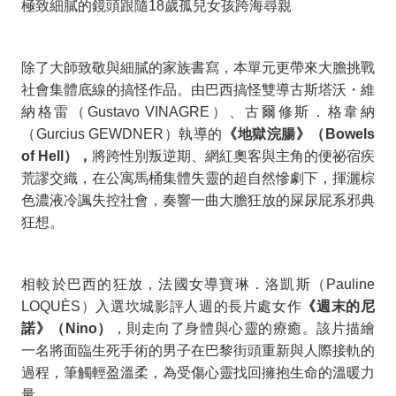
極致細膩的鏡頭跟隨18歲孤兒女孩跨海尋親
除了大師致敬與細膩的家族書寫，本單元更帶來大膽挑戰
社會集體底線的搞怪作品。由巴西搞怪雙導古斯塔沃・維
納格雷（
Gustavo VINAGRE
）、古爾修斯．格韋納
（
Gurcius GEWDNER
）執導的
《地獄浣腸》（
Bowels
of Hell
），
將跨性別叛逆期、網紅奧客與主角的便祕宿疾
荒謬交織，在公寓馬桶集體失靈的超自然慘劇下，揮灑棕
色濃液冷諷失控社會，奏響一曲大膽狂放的屎尿屁系邪典
狂想。
相較於巴西的狂放，法國女導寶琳．洛凱斯（
Pauline
LOQUÈS
）入選坎城影評人週的長片處女作
《週末的尼
諾》（
Nino
）
，則走向了身體與心靈的療癒。該片描繪
一名將面臨生死手術的男子在巴黎街頭重新與人際接軌的
過程，筆觸輕盈溫柔，為受傷心靈找回擁抱生命的溫暖力
量。