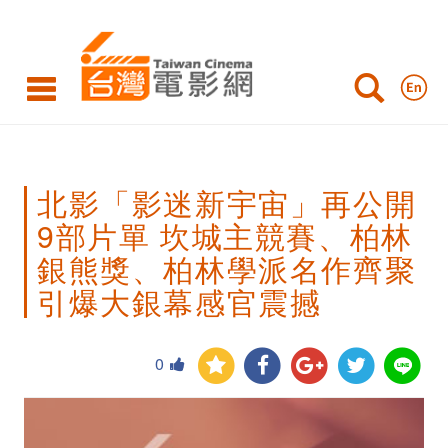
北
影
「影
迷
新
北影「影迷新宇宙」再公開
宇
9部片單 坎城主競賽、柏林
宙」
銀熊獎、柏林學派名作齊聚
再
引爆大銀幕感官震撼
公
開
0
9
部