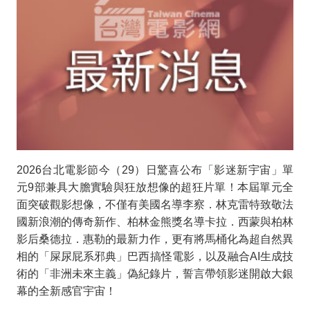
片
單
坎
城
主
競
2026
台北電影節今（
29
）日驚喜公布「影迷新宇宙」單
賽、
元
9
部兼具大膽實驗與狂放想像的超狂片單！本屆單元全
柏
面突破觀影想像，不僅有美國名導李察．林克雷特致敬法
國新浪潮的傳奇新作、柏林金熊獎名導卡拉．西蒙與柏林
林
影后桑德拉．惠勒的最新力作，更有將馬桶化為超自然異
相的「屎尿屁系邪典」巴西搞怪電影，以及融合
AI
生成技
銀
術的「非洲未來主義」偽紀錄片，誓言帶領影迷開啟大銀
熊
幕的全新感官宇宙！