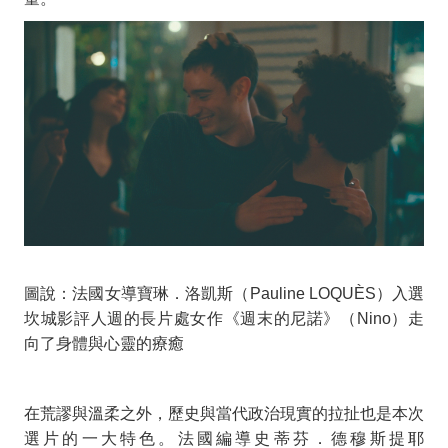
圖說：法國女導寶琳．洛凱斯（Pauline LOQUÈS）入選
坎城影評人週的長片處女作《週末的尼諾》（Nino）走
向了身體與心靈的療癒
在荒謬與溫柔之外，歷史與當代政治現實的拉扯也是本次
選片的一大特色。法國編導史蒂芬．德穆斯提耶