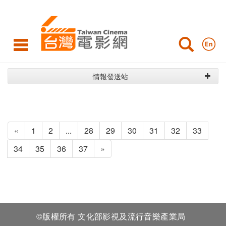
最
新
消
息
情報發送站
«
1
2
...
28
29
30
31
32
33
34
35
36
37
»
©版權所有 文化部影視及流行音樂產業局