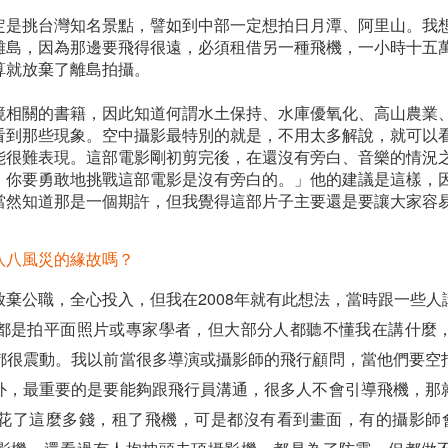
定是挑台灣知名景點，譬如到中部一定想拍日月潭、阿里山。我
離島，因為那邊要飛得很遠，必須租借另一種飛機，一小時十五
算就放棄了離島拍攝。
境相關的書籍，因此知道何謂水土保持、水庫優氧化、高山農業
看到那些現象。空中攝影最特別的就是，不用太多解說，就可以
能很難表現。這部電影剛初剪完後，在還沒有旁白、音樂的情況
，你要勇敢地挑戰這部電影是沒有旁白的。」他的建議是這樣，
當然知道那是一個期許，但我覺得這部片子主要還是要讓大家容
八八風災的緣故嗎？
棄公職，全心投入，但我在2008年就有此想法，當時跟一些
都是拍平面照片或專家學者，但大部分人都聽不懂我在講什麼
都很震動。我以前當很多導演或攝影師的飛行顧問，當他們要空
外，最重要的是要能夠跟飛行員溝通，很多人不會引導飛機，那
了這麼多錢，租了飛機，可是都沒有看到畫面，有的攝影師會帶S