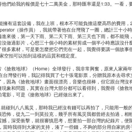
他們給我的報價是七十二萬美金，那時匯率還是1:33。一看，
何能擁有這套設備，我在上班，根本不可能負擔這麼高昂的費用，2
perator（操作員），我就帶著他在台灣飛了一圈，總計三十
備進來後，第一天下雨、第二天下雨、第三天也下雨，都不能飛
前沒做過影片，心想三十個小時的素材剪成一個半小時應該沒什
了很多素材，可是要怎麼把它們兜在一起，我覺得要講一個故事
大家空拍可以拍到這樣的品質和穩定度。
片《搶救地球》（Home）全球發行，我非常興奮，原來人家兩
》在台灣發行時，我記得我買了七十張電影票，分贈我原本去尋
了，因為《搶救地球》畫面很漂亮，音樂也很棒，但它跟台灣沒
種現象和問題，其實在台灣大部分都可以看得到，我覺得《搶救
拍電影，可是《搶救地球》已經做出來了。
8月就碰到八八風災，那時我已經沒有錢可以再拍了，只能用一般
很恐怖，從九二一到莫拉克，幾乎所有風災我都曾經去拍過，相
震撼，深受衝擊，就很審慎思考，想要拍一部台灣的紀錄片，便
作，當時我得到大家的支持，湊了一些錢，不夠的部分用自家的