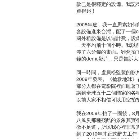
款已是很穩定的設備。我記得
買得起！
2008年底，我一直思索如
套設備進來台灣，配了一個o
國外租設備是以週計費，設
一天平均飛十個小時。我以
湊了六分鐘的畫面。雖然拍
鐘的demo影片，只是告訴
同一時間，盧貝松監製的影
2009年發表。《搶救地球
部分人都在電影院裡面睡著
講到全球五十二個國家的各
以前人家不相信可以用空拍
我在2009年拍了一圈後，
八風災那種殘酷的景象其實
微不足道，所以我心裡非常
到了2010年才正式辭去工