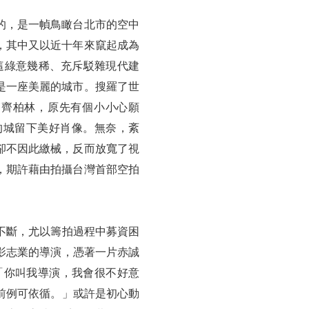
的，是一幀鳥瞰台北市的空中
，其中又以近十年來竄起成為
這綠意幾稀、充斥駁雜現代建
是一座美麗的城市。搜羅了世
師齊柏林，原先有個小小心願
的城留下美好肖像。無奈，紊
卻不因此繳械，反而放寬了視
，期許藉由拍攝台灣首部空拍
不斷，尤以籌拍過程中募資困
影志業的導演，憑著一片赤誠
「你叫我導演，我會很不好意
前例可依循。」或許是初心動