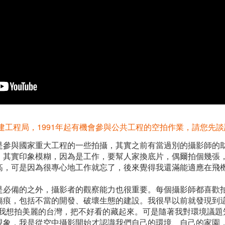
建工程局，1991年起有機會參與公共工程的空拍作業，請您先
是參與國家重大工程的一些拍攝，其實之前有當過別的攝影師的
，其實印象模糊，因為是工作，要幫人家換底片，偶爾拍個幾張
高，可是因為很專心地工作就忘了，後來覺得我還滿能適應在飛
是必備的之外，攝影者的觀察能力也很重要。每個攝影師都喜歡
傷痕，包括不當的開發、破壞生態的建設。我很早以前就發現到
以我想拍美麗的台灣，把不好看的藏起來。可是隨著我對環境議題
現象，我是從空中攝影開始才認識我們自己的環境、自己的家園