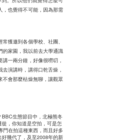
不到。所以他們就覺得怎麼可
人，也覺得不可能，因為那需
經常獲邀到各個學校、社團、
們的家園，我以前去大學通識
要講一兩分鐘，好像很嘮叨，
我去演講時，講得口乾舌燥，
來不會那麼枯燥無聊，讓觀眾
BBC生態節目中，北極熊冬
遷徙，你知道是空拍，可是怎
，專門在拍這種東西，而且好多
好幾代了，及至2008年的新