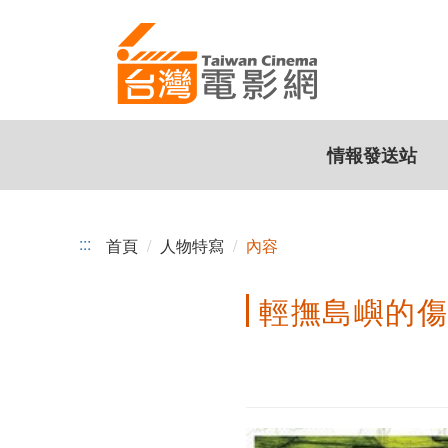
輕
跳
到
撫
主
島
要
內
嶼
容
情報發送站
的
傷
痕-
:::
首頁
人物特寫
內容
專
輕撫島嶼的傷
訪
《看
見
台