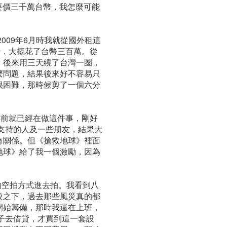
要價三千萬台幣，我怎麼可能
009年6月時我就從國外租這
小時，大概花了台幣三百萬。從
，後來用三天繞了台灣一圈，
麼問題，結果後來好不容易只
很困難，那時候剪了一個六分
年前就已經在做這件事，剛好
求支持的人及一些朋友，結果大
有關係。但《搶救地球》裡面
地球》給了我一個激勵，因為
的空拍方式進去拍。我看到八
較之下，過去那些風災真的都
開始籌備，那時我還在上班，
房子去借貸，才買到這一套設