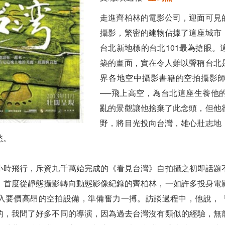
走進齊柏林的電影公司，迎面可見
攝影，繁密的建物佔據了這座城市
台北新地標的台北101最為搶眼。
築的畫面，實在令人難以聲稱台北
界各地空中攝影書籍的空拍攝影
──飛上高空，為台北這座生養他
亂的景觀讓他捨棄了此念頭，但他
野，將目光投向台灣，雄心壯志地
愁。
小時飛行，斥資九千萬始完成的《看見台灣》自拍攝之初即話題
。首度從靜態攝影轉向動態影像紀錄的齊柏林，一如許多投身電
入要價高昂的空拍設備，準備奮力一搏。訪談過程中，他說，
的，我問了好多不同的導演，因為過去台灣沒有類似的經驗，無