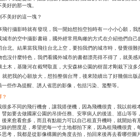
不美好的那一塊。
到不美好的這一塊？
事飛行攝影時就有發現，我一開始想拍空拍時有一小小心願，我
或城市的空中攝影書籍，國外經常用鳥瞰的方式在介紹他們自己
紹台北。結果當我飛往台北上空，要拍我們的城市時，發覺很難
物也沒什麼特色，我們看國外城市的書都漂亮得不得了，就美感
興土木，基隆河在截彎取直，大安森林公園的樹苗才剛栽下沒多
，就把我的心願放大，想拍整個台灣，後來陸續出了好幾個出版
插一些作為提醒、誘人省思的影像，包括污染、濫墾等。
擇？
我很多不同的飛行機會，讓我搭便機，因為飛機很貴，我以前根
，譬如要去做國家公園的吊掛任務、安寧病人的後送、巡山等等
，後來愈看愈多，而且有點能力可以自己租直升機時，就開始有
記錄的態度是，希望把每一寸土地都拍下來，因為租飛機很貴，
多思考，我都是從影像構圖的角度去拍，拍回來後再去看哪些圖