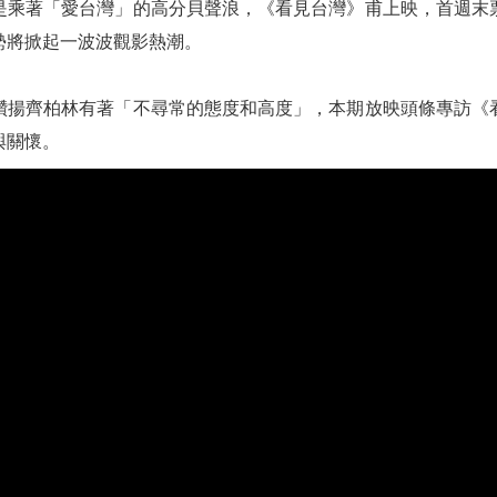
是乘著「愛台灣」的高分貝聲浪，《看見台灣》甫上映，首週末
勢將掀起一波波觀影熱潮。
讚揚齊柏林有著「不尋常的態度和高度」，本期放映頭條專訪《
與關懷。