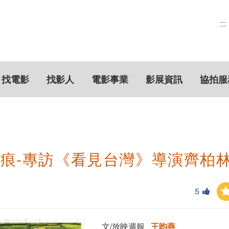
:::
找電影
找影人
電影事業
影展資訊
協拍服
痕-專訪《看見台灣》導演齊柏
5
文/放映週報
王昀燕