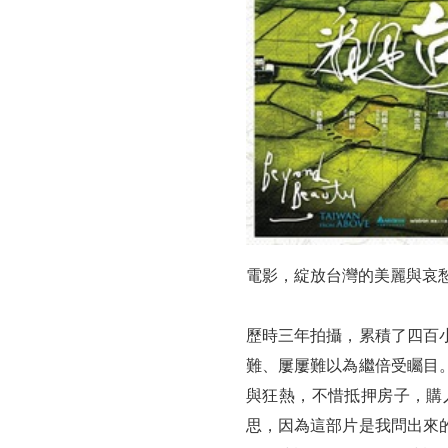
灣》
導
演
齊
柏
林
電影，綻放台灣的美麗與哀
歷時三年拍攝，累積了四百
難、屢屢難以為繼倍受矚目
與狂熱，不惜抵押房子，購
思，因為這部片是我問出來