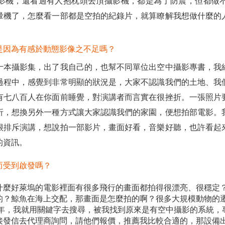
影機，還看過有人抱枕頭去頂攝影機，都是為了防震，但都做
暈機了，怎麼看一部都是空拍的紀錄片，就算瞭解我想做什麼的
是因為有感於動態影像之不足嗎？
十本攝影集，出了我自己的，也幫不同單位出空中攝影專書，我
過程中，感覺到非常明顯的狀況是，大家不認識我們的土地、我
有七八百人在你面前睡覺，對演講者而言實在很挫折。一張照片
折，想換另外一種方式讓大家認識我們的家園，便想拍部電影。
很排斥演講，想說拍一部影片，畫面好看，音樂好聽，也許看起
的資訊。
而受到啟發嗎？
什麼好萊塢的電影裡面有很多飛行的畫面都拍得很漂亮、很穩定？
的？鯨魚在海上交配，那畫面是怎麼拍的啊？很多大規模動物的
8年，我就用關鍵字去搜尋，被我找到原來是有空中攝影的系統
發信去代理商詢問，請他們報價，推薦我比較合適的，那設備出