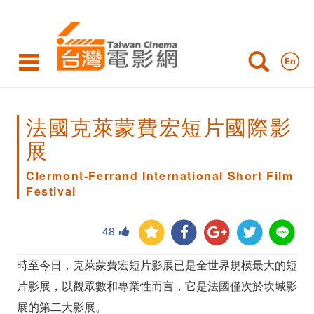
法
國
克
萊
蒙
法國克萊蒙費宏短片國際影
費
展
宏
Clermont-Ferrand International Short Film
Festival
短
片
48
國
時至今日，克萊蒙費宏短片影展已是全世界規模最大的短
際
片影展，以觀眾數和專業性而言，它是法國僅次於坎城影
影
展的第二大影展。