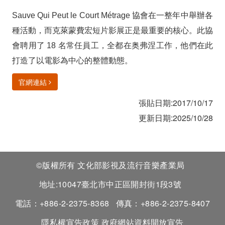
展
Sauve Qui Peut le Court Métrage
協會在一整年中舉辦各
種活動，而克萊蒙費宏短片影展正是最重要的核心。此協
會聘用了
18
名常任員工，全都在奥弗涅工作，他們在此
打造了以電影為中心的整體動態。
官網連結
張貼日期:2017/10/17
更新日期:2025/10/28
©版權所有 文化部影視及流行音樂產業局
地址:10047臺北市中正區開封街1段3號
電話：+886-2-2375-8368
傳真：+886-2-2375-8407
隱私權宣告政策
政府網站資料開放宣告