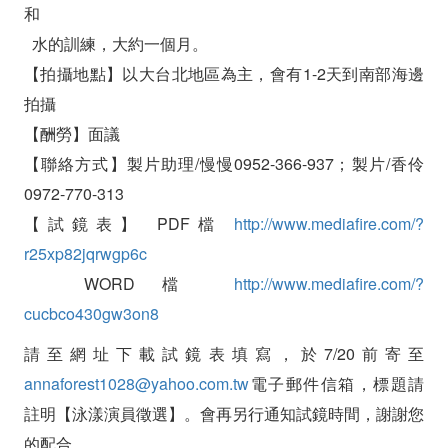
和
水的訓練，大約一個月。
【拍攝地點】以大台北地區為主，會有1-2天到南部海邊
拍攝
【酬勞】面議
【聯絡方式】製片助理/慢慢0952-366-937；製片/香伶
0972-770-313
【試鏡表】 PDF檔
http://www.mediafire.com/?
r25xp82jqrwgp6c
WORD檔
http://www.mediafire.com/?
cucbco430gw3on8
請至網址下載試鏡表填寫，於7/20前寄至
annaforest1028@yahoo.com.tw
電子郵件信箱，標題請
註明【泳漾演員徵選】。會再另行通知試鏡時間，謝謝您
的配合。