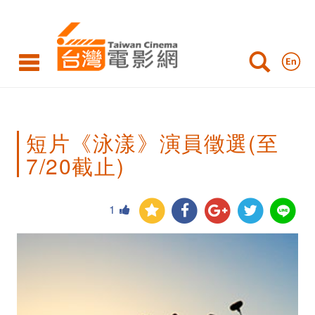
短
片
《泳
漾》
演
短片《泳漾》演員徵選(至
員
7/20截止)
徵
選
1
(至
7/20
截
止)