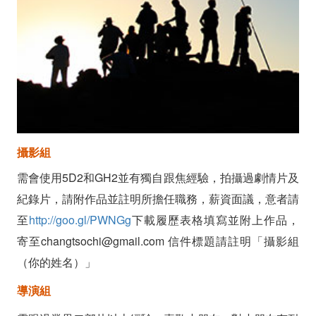
業》
徵
工
作
人
攝影組
員
需會使用5D2和GH2並有獨自跟焦經驗，拍攝過劇情片及
紀錄片，請附作品並註明所擔任職務，薪資面議，意者請
至
http://goo.gl/PWNGg
下載履歷表格填寫並附上作品，
寄至changtsochi@gmail.com 信件標題請註明「攝影組
（你的姓名）」
導演組