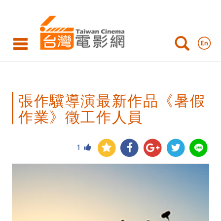
張
作
驥
導
演
張作驥導演最新作品《暑假
最
作業》徵工作人員
新
作
1
品
《暑
假
作