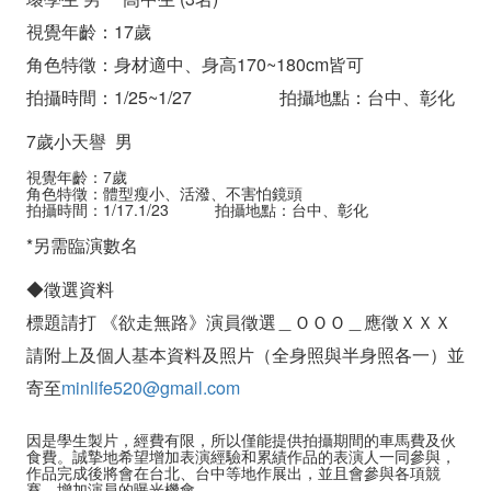
視覺年齡：17歲
角色特徵：身材適中、身高170~180cm皆可
拍攝時間：1/25~1/27 拍攝地點：台中、彰化
7歲小天譽 男
視覺年齡：7歲
角色特徵：體型瘦小、活潑、不害怕鏡頭
拍攝時間：1/17.1/23 拍攝地點：台中、彰化
*另需臨演數名
◆徵選資料
標題請打 《欲走無路》演員徵選＿ＯＯＯ＿應徵ＸＸＸ
請附上及個人基本資料及照片（全身照與半身照各一）並
寄至
minlife520@gmail.com
因是學生製片，經費有限，所以僅能提供拍攝期間的車馬費及伙
食費。誠摯地希望增加表演經驗和累績作品的表演人一同參與，
作品完成後將會在台北、台中等地作展出，並且會參與各項競
賽，增加演員的曝光機會。