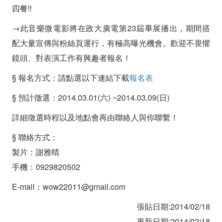
四餐!!
→此音樂微電影將在政大廣電第23屆畢展播出，期間搭
配大量宣傳與粉絲頁運行，有極高曝光機會。歡迎不畏懼
鏡頭、對表演工作有興趣者報名！
§ 報名方式：請點選以下連結下載
報名表
§ 預計徵選：2014.03.01(六) ~2014.03.09(日)
詳細徵選時程以及地點會再由聯絡人與你聯繫！
§ 聯絡方式：
製片：謝雅晴
手機：0929820502
E-mail：wow22011@gmail.com
張貼日期:2014/02/18
更新日期:2014/02/18