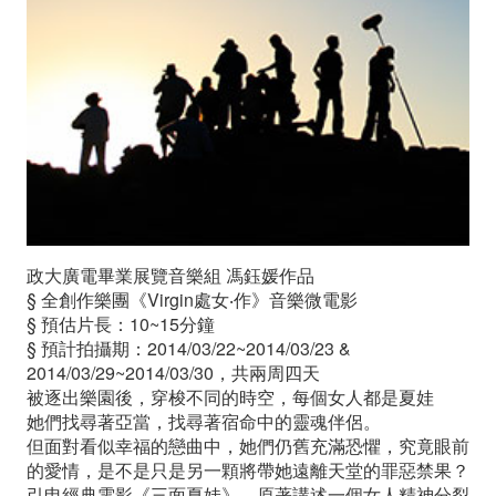
樂
微
電
影
《三
面
政大廣電畢業展覽音樂組 馮鈺媛作品
夏
§ 全創作樂團《Virgin處女‧作》音樂微電影
§ 預估片長：10~15分鐘
娃》
§ 預計拍攝期：2014/03/22~2014/03/23 &
演
2014/03/29~2014/03/30，共兩周四天
被逐出樂園後，穿梭不同的時空，每個女人都是夏娃
員
她們找尋著亞當，找尋著宿命中的靈魂伴侶。
但面對看似幸福的戀曲中，她們仍舊充滿恐懼，究竟眼前
徵
的愛情，是不是只是另一顆將帶她遠離天堂的罪惡禁果？
引申經典電影《三面夏娃》，原著講述一個女人精神分裂