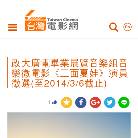
政
大
廣
電
畢
政大廣電畢業展覽音樂組音
業
樂微電影《三面夏娃》演員
展
徵選(至2014/3/6截止)
覽
音
1
樂
組
音