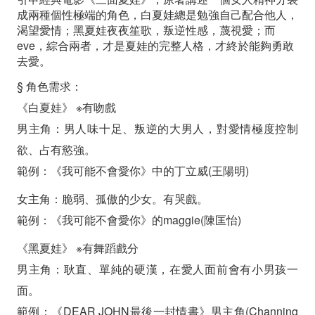
選
成兩種個性極端的角色，白夏娃總是勉強自己配合他人，
渴望愛情；黑夏娃夜夜笙歌，叛逆性感，蔑視愛；而
(至
eve，綜合兩者，才是夏娃的完整人格，才終於能夠勇敢
2014/3/6
去愛。
截
§ 角色需求：
《白夏娃》 ※有吻戲
止)
男主角：男人味十足、叛逆的大男人，對愛情極度控制
欲、占有慾強。
範例：《我可能不會愛你》中的丁立威(王陽明)
女主角：脆弱、孤傲的少女。有哭戲。
範例：《我可能不會愛你》的maggie(陳匡怡)
《黑夏娃》 ※有舞蹈戲分
男主角：耿直、單純的硬漢，在愛人面前會有小男孩一
面。
範例：《DEAR JOHN最後一封情書》男主角(Channing