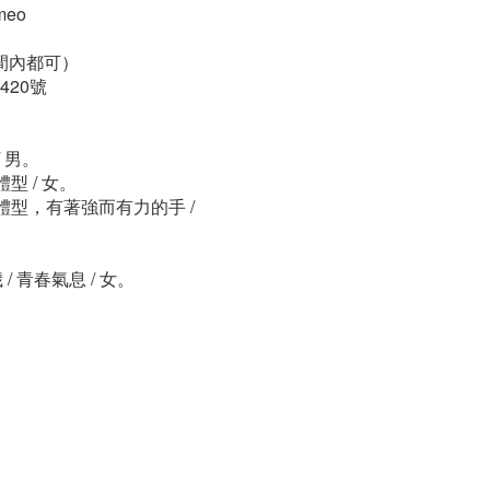
meo
(時間內都可）
20號
/ 男。
體型 / 女。
，壯碩體型，有著強而有力的手 /
。
 / 青春氣息 / 女。