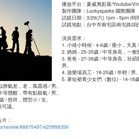
播放平台：夏威夷影展/Youtube/Vi
製作團隊：Luckysparks 國際團隊
試鏡日期：3/29(六) 1pm - 5pm 
試鏡地點：台中市南屯區南屯路2段4
演員需求：
1. 小靖小時候 - 4-6歲 / 瘦小，天真 
2. 媽媽 - 25-35歲 / 中等身高，一般
3. 爸爸 - 27-38歲 / 中等身高
男。
4. 遊樂場員工 - 18-25歲 / 年輕 / 男
5. 著短裙青少女們（數位) - 14-18歲
/ 貌似脾氣差，老，風霜感 / 男。
 / 中等體醒，帶有點殺氣 / 男。
0歲 / 慈祥，體型小 / 女。
但可議。
告片：
rks/review/88875497/e25ff88356