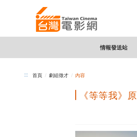
《等
跳
到
等
主
我》
要
內
原
容
情報發送站
創
短
片
:::
首頁
劇組徵才
內容
演
《等等我》原創
員
徵
選
(至