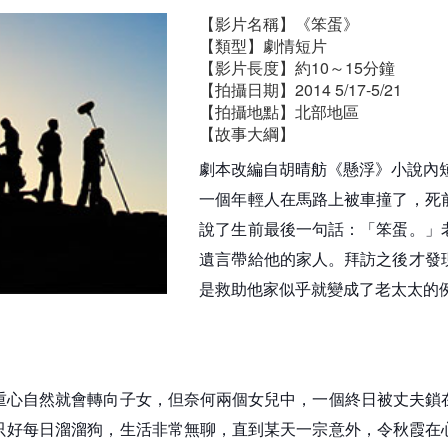
【影片名稱】《笨蛋》
【類型】劇情短片
【影片長度】約10～15分鐘
【拍攝日期】2014 5/17-5/21
【拍攝地點】北部地區
【故事大綱】
劇本改編自胡晴舫《懸浮》小說內
一個年輕人在馬路上被車撞了，死
說了生前最後一句話：「笨蛋。」
遺言帶給他的家人。拜訪之後才發
是救助他家似乎就變成了老太太的
重心自然就會轉向子女，但奈何兩個女兒中，一個終日被丈夫鎖
只好每日溜溜狗，生活非常無聊，直到某天一宗意外，令秋霞在