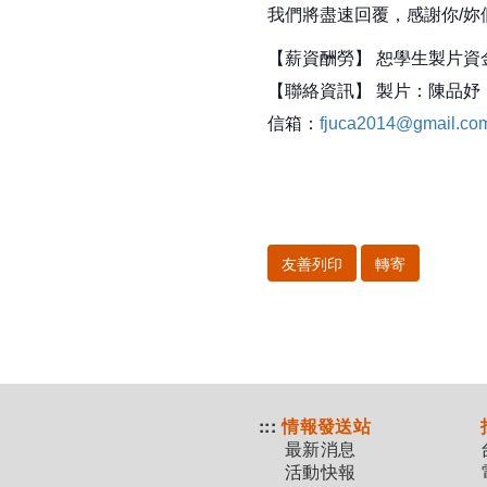
我們將盡速回覆，感謝你/妳
【薪資酬勞】 恕學生製片
【聯絡資訊】 製片：陳品
信箱：
fjuca2014@gmail.co
友善列印
轉寄
:::
情報發送站
最新消息
活動快報