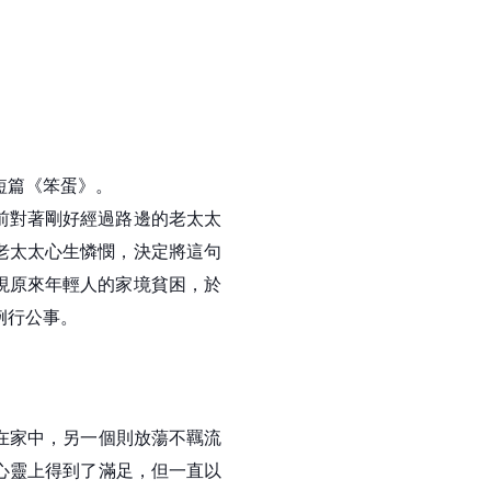
短篇《笨蛋》。
前對著剛好經過路邊的老太太
老太太心生憐憫，決定將這句
現原來年輕人的家境貧困，於
例行公事。
在家中，另一個則放蕩不羈流
心靈上得到了滿足，但一直以