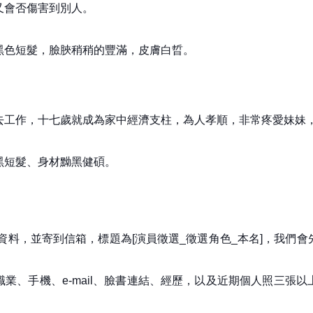
又會否傷害到別人。
黑色短髮，臉脥稍稍的豐滿，皮膚白晢。
去工作，十七歲就成為家中經濟支柱，為人孝順，非常疼愛妹妹
黑短髮、身材黝黑健碩。
資料，並寄到信箱，標題為[演員徵選_徵選角色_本名]，我們
業、手機、e-mail、臉書連結、經歷，以及近期個人照三張