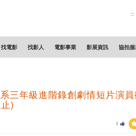
:::
找電影
找影人
電影事業
影展資訊
協拍服
傳系三年級進階錄創劇情短片演員
截止)
1