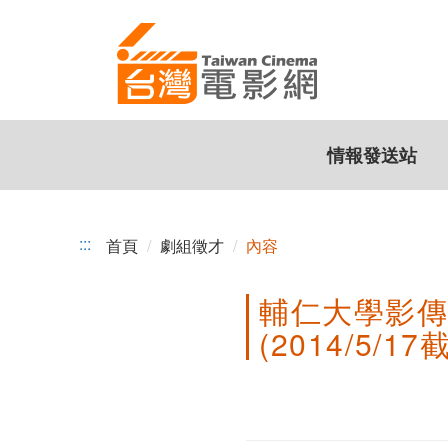
輔
跳
到
仁
主
大
要
內
學
容
情報發送站
影
傳
系
:::
首頁
劇組徵才
內容
三
輔仁大學影
年
(2014/5/17
級
進
階