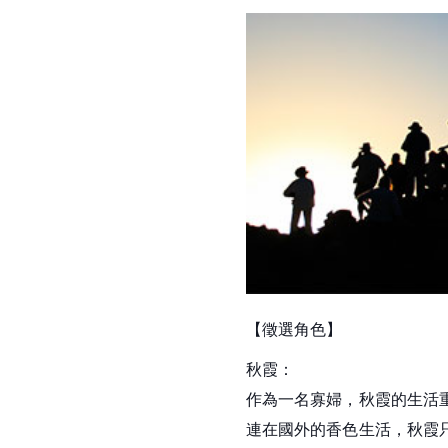
錄
創
劇
情
短
片
演
員
【徵選角色】
徵
秋霞：
選
作為一名寡婦，秋霞的生活
(2014/5/17
連在國外的香色生活，秋霞