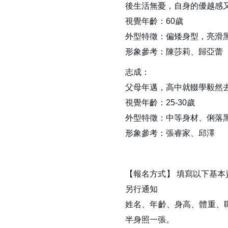
截
後生活無憂，自身的優越感
視覺年齡：60歲
止)
外型特徵：偏矮身型，亮滑
形象參考：陳莎莉、歸亞蕾
志成：
父母年邁，高中就輟學毅然
視覺年齡：25-30歲
外型特徵：中等身材、俐落
形象參考：張睿家、邱澤
【報名方式】 填寫以下基本
另行通知
姓名、年齡、身高、體重、職
半身照一張。