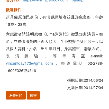
2014/7/4
徵選條件
日
須具備原住民身份，有演戲經驗者並且形象良好，年齡
截
18歲～28歲
止)
意應徵者請註明應徵《Lima幫幫忙》徵選短劇演員－姓
名，並提供清楚的正面大頭照、半身照與全身照各一，以
及個人資料：姓名、出生年月日、身高體重、聯繫方式、
表演經驗…等等寄至e-maill:
vincentday173@gmail.com
，聯絡電話 02-2788-
1600#326或#316
張貼日期:2014/06/24
更新日期:2014/07/04
友善列印
轉寄