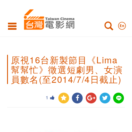
原
視
16
台
新
原視16台新製節目《Lima
製
幫幫忙》徵選短劇男、女演
節
員數名(至2014/7/4日截止)
目
《Lima
1
幫
幫
忙》