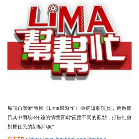
徵
選
短
劇
男、
女
演
員
數
原視自製新節目《Lima幫幫忙》徵選短劇演員，透過節
名
目其中兩段3分鐘的情境喜劇“衝撞不同的觀點，打破社會
對原住民的刻板印象”
(至
官方FB
：
https://www.facebook.com/limahelp