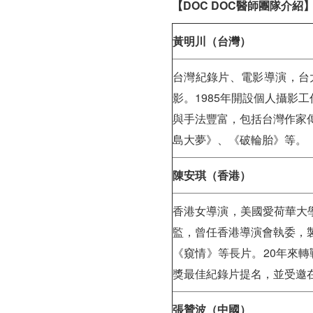
【
DOC DOC
醫師團隊介紹
黃明川（台灣）
台灣紀錄片、電影導演，台
影。1985年開設個人攝影工
與手法豐富，包括台灣作家
島大夢》、《破輪胎》等。
陳安琪（香港）
香港女導演，美國愛荷華大學
監，曾任香港導演會執委，
《窺情》等長片。20年來轉
獎最佳紀錄片提名，並受邀在
張贊波（中國）