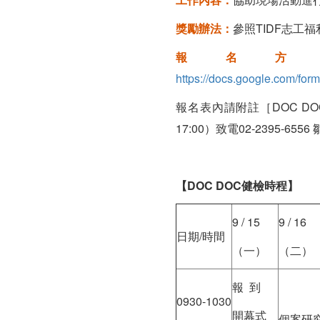
獎勵辦法：
參照TIDF志工
報名
https://docs.google.com/f
報名表內請附註［DOC D
17:00）致電02-2395-655
【
DOC DOC
健檢時程
】
9 / 15
9 / 16
日期/時間
（一）
（二）
報 到
0930-1030
開幕式
個案研