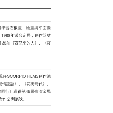
磯學習石板畫、繪畫與平面攝
。1988年返台定居，創作題材
作品如《西部來的人》、《寶
ORPIO FILMS創作總
愛情謎語》、《花街時代》、
狗同行》獲得第45屆臺灣金馬
會作公開展映。