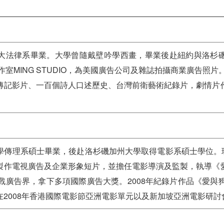
】
大法律系畢業。大學曾隨戴壁吟學西畫，畢業後赴紐約與洛杉
作室MING STUDIO，為美國廣告公司及雜誌拍攝商業廣告照片
傳記影片、一百個詩人口述歷史、台灣前衛藝術紀錄片，劇情片
傳理系碩士畢業，後赴洛杉磯加州大學取得電影系碩士學位。現任SC
製作電視廣告及企業形象短片，並擔任電影導演及監製，執導《
戰廣告界，拿下多項國際廣告大獎。2008年紀錄片作品《愛與
2008年香港國際電影節亞洲電影單元以及新加坡亞洲電影研討