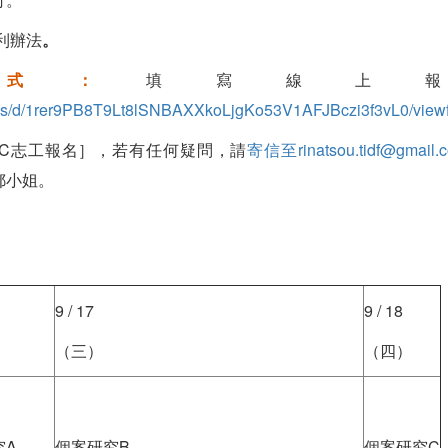
福利辦法
。
方式：
填寫線上
orms/d/1rer9PB8T9Lt8lSNBAXXkoLjgKo53V1AFJBczi3f3vL0/view
OC志工報名］，若有任何疑問，請
寄信至rinatsou.tidf@gmail.
6 鄒小姐。
9 / 17
9 / 18
（三）
（四）
究A
個案研究B
個案研究C