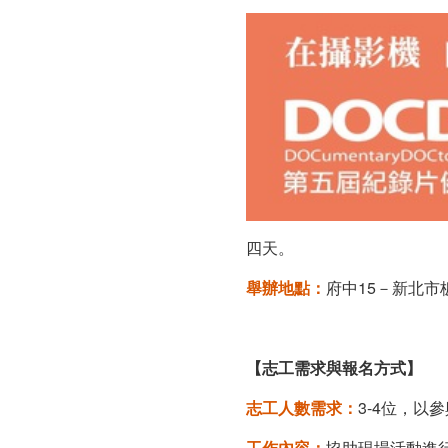
工
招
募
(至
2014/09/18
日
四天。
截
舉辦地點：
府中15－新北市
止)
【
志工需求與報名方式
】
志工人數需求：
3-4位，以
工作內容：
協助現場活動進