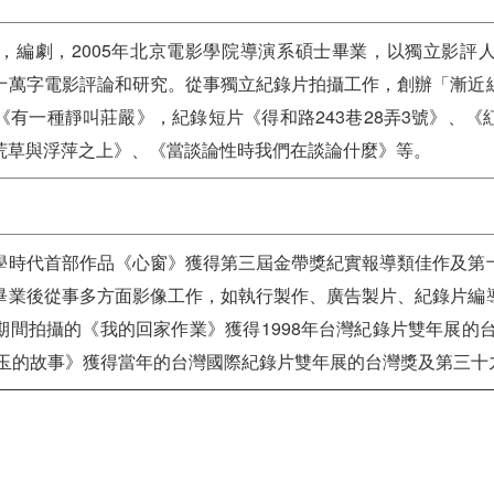
，編劇，2005年北京電影學院導演系碩士畢業，以獨立影評
十萬字電影評論和研究。從事獨立紀錄片拍攝工作，創辦「漸近
有一種靜叫莊嚴》，紀錄短片《得和路243巷28弄3號》、
荒草與浮萍之上》、《當談論性時我們在談論什麼》等。
學時代首部作品《心窗》獲得第三屆金帶獎紀實報導類佳作及第
畢業後從事多方面影像工作，如執行製作、廣告製片、紀錄片編
間拍攝的《我的回家作業》獲得1998年台灣紀錄片雙年展的台
許金玉的故事》獲得當年的台灣國際紀錄片雙年展的台灣獎及第三