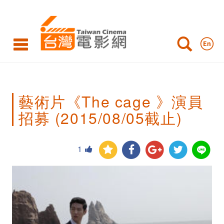
藝
術
片
《The
cage
藝術片《The cage 》演員
》
招募 (2015/08/05截止)
演
員
1
招
募
(2015/08/05
截