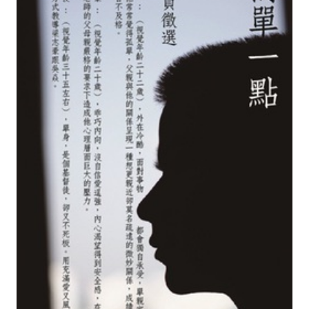
第
17
屆
畢
業
製
作
《
簡
單
一