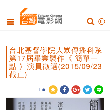
台
北
基
督
學
台北基督學院大眾傳播科系
院
第17屆畢業製作《 簡單一
大
點 》演員徵選(2015/09/23
眾
截止)
傳
播
1
科
系