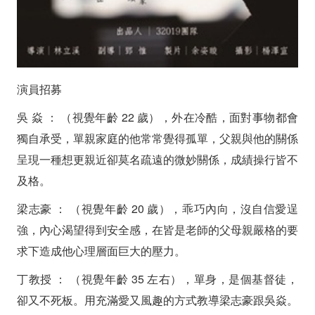
點
》
演
員
演員招募
徵
吳 焱 ： （視覺年齡 22 歲），外在冷酷，面對事物都會
獨自承受，單親家庭的他常常覺得孤單，父親與他的關係
選
呈現一種想更親近卻莫名疏遠的微妙關係，成績操行皆不
(2015/09/23
及格。
截
梁志豪 ： （視覺年齡 20 歲），乖巧內向，沒自信愛逞
止)
強，內心渴望得到安全感，在皆是老師的父母親嚴格的要
求下造成他心理層面巨大的壓力。
丁教授 ： （視覺年齡 35 左右），單身，是個基督徒，
卻又不死板。用充滿愛又風趣的方式教導梁志豪跟吳焱。