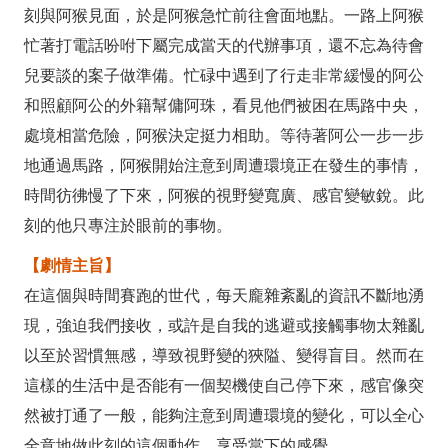
(2016/4/14
刻與阿猴見面，於是阿猴急忙前往會面地點。一路上阿猴
截
忙著打電話吩咐下屬完成當天的代辦事項，還不忘為待會
兒要談的案子做準備。忙碌中遇到了行走非常緩慢的阿公
止)
和照顧阿公的外籍幫傭阿珠，看見他們被困在馬路中央，
處境相當危險，阿猴決定挺力相助。等待著阿公一步一步
地通過馬路，阿猴開始注意到周遭環境正在發生的事情，
時間彷彿慢了下來，阿猴的視野變寬廣、感官變敏銳。此
刻的他只專注於眼前的事物。
【劇情主旨】
在這個與時間賽跑的世代，每天龐雜紊亂的資訊不斷地湧
現，強迫我們接收，或許是自我的逃避或接觸事物太雜亂
以至於習慣無感，導致視野變的狹隘、變得盲目。然而在
這樣的生活中是否能有一個契機使自己停下來，感官像突
然被打通了一般，能夠注意到周遭環境的變化，可以全心
全意地做此刻的這個動作，享受當下的感覺。