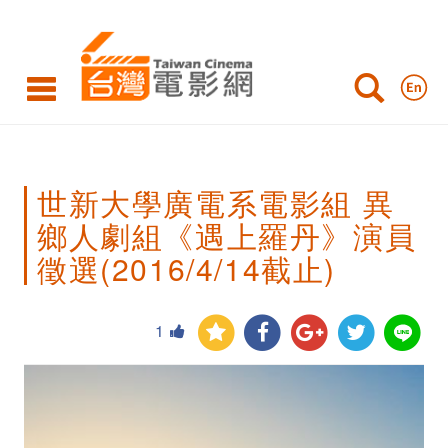
世
新
大
學
廣
世新大學廣電系電影組 異
電
鄉人劇組《遇上羅丹》演員
系
徵選(2016/4/14截止)
電
影
1
組
異
鄉