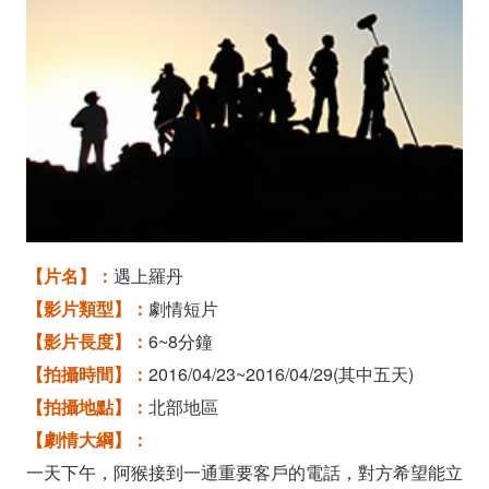
人
劇
組
《遇
上
羅
【片名】：
遇上羅丹
丹》
【影片類型】：
劇情短片
演
【影片長度】：
6~8分鐘
員
【拍攝時間】：
2016/04/23~2016/04/29(其中五天)
【拍攝地點】：
北部地區
徵
【劇情大綱】：
選
一天下午，阿猴接到一通重要客戶的電話，對方希望能立