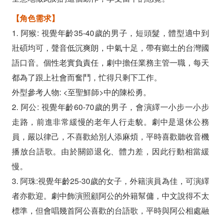
【角色需求】
1. 阿猴: 視覺年齡35-40歲的男子，短頭髮，體型適中到
壯碩均可，聲音低沉爽朗，中氣十足，帶有鄉土的台灣國
語口音。個性老實負責任，劇中擔任業務主管一職，每天
都為了跟上社會而奮鬥，忙得只剩下工作。
外型參考人物: <至聖鮮師>中的陳松勇。
2. 阿公: 視覺年齡60-70歲的男子，會演繹一小步一小步
走路，前進非常緩慢的老年人行走貌。劇中是退休公務
員，嚴以律己，不喜歡給別人添麻煩，平時喜歡聽收音機
播放台語歌。由於關節退化、體力差，因此行動相當緩
慢。
3. 阿珠:視覺年齡25-30歲的女子，外籍演員為佳，可演繹
者亦歡迎。劇中飾演照顧阿公的外籍幫傭，中文說得不太
標準，但會唱幾首阿公喜歡的台語歌，平時與阿公相處融