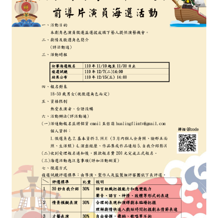
是
你
~