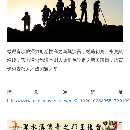
片
「演
員
海
徵選有演戲潛力可塑性高之新興演員，經過初賽、複賽試
選」
鏡後，選出適合飾演本劇人物角色設定之新興演員，培育
–
優秀表演人才成閃耀之星
閃
耀
活動通網址
之
https://www.accupass.com/event/211020102833551739199
星
就