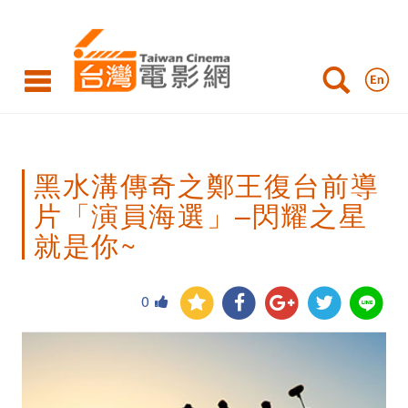
黑
水
溝
傳
奇
黑水溝傳奇之鄭王復台前導
之
片「演員海選」–閃耀之星
鄭
就是你~
王
復
0
台
前
導