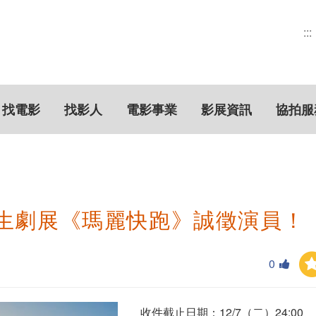
:::
找電影
找影人
電影事業
影展資訊
協拍服
視學生劇展《瑪麗快跑》誠徵演員！
0
收件截止日期：12/7（二）24:00