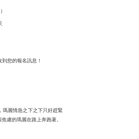
日）
天
收到您的報名訊息！
，瑪麗情急之下之下只好趕緊
與焦慮的瑪麗在路上奔跑著。