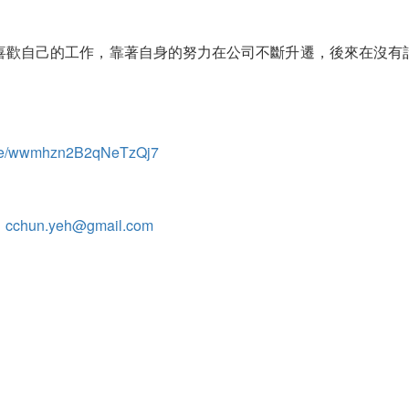
喜歡自己的工作，靠著自身的努力在公司不斷升遷，後來在沒有
.gle/wwmhzn2B2qNeTzQj7
：
cchun.yeh@gmail.com