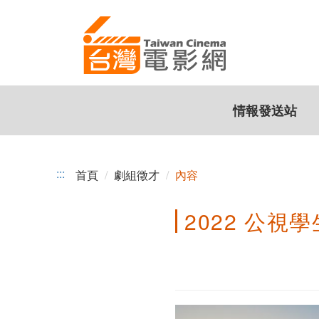
2022
跳
到
公
主
視
要
內
學
容
情報發送站
生
劇
展
:::
首頁
劇組徵才
內容
《瑪
2022 公
麗
快
跑》
誠