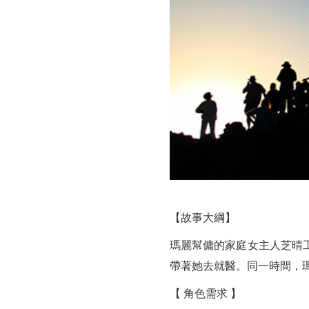
徵
演
員！
【故事大綱】
瑪麗幫傭的家庭女主人芝晴
帶著她去就醫。同一時間，
【 角色需求 】