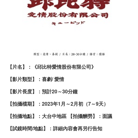
級
畢
業
製
作
【片名】：《邱比特愛情股份有限公司》
演
【影片類型】：喜劇/ 愛情
員
【影片長度】：預計20～30分鐘
徵
選
【拍攝檔期】：2023年1月～2月初（7～9天）
【拍攝地點】：大台中地區 【拍攝酬勞】：面議
【試鏡時間/地點】：詳細內容會再另行告知