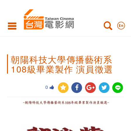
朝
陽
科
技
大
朝陽科技大學傳播藝術系
學
108級畢業製作 演員徵選
傳
播
0
藝
術
系
108