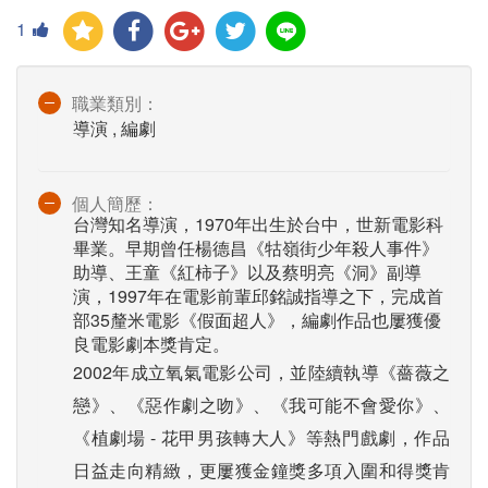
1
職業類別：
導演 , 編劇
個人簡歷：
台灣知名導演，1970年出生於台中，世新電影科
畢業。早期曾任楊德昌《牯嶺街少年殺人事件》
助導、王童《紅柿子》以及蔡明亮《洞》副導
演，1997年在電影前輩邱銘誠指導之下，完成首
部35釐米電影《假面超人》，編劇作品也屢獲優
良電影劇本獎肯定。
2002年成立氧氣電影公司，並陸續執導《薔薇之
戀》、《惡作劇之吻》、《我可能不會愛你》、
《植劇場 - 花甲男孩轉大人》等熱門戲劇，作品
日益走向精緻，更屢獲金鐘獎多項入圍和得獎肯