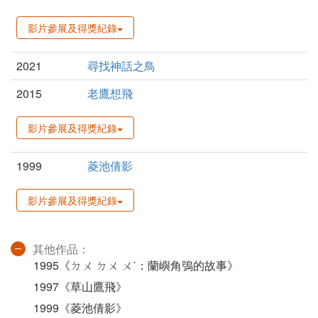
影片參展及得獎紀錄
2021
尋找神話之鳥
2015
老鷹想飛
影片參展及得獎紀錄
1999
菱池倩影
影片參展及得獎紀錄
其他作品：
1995《ㄉㄨ ㄉㄨ ㄨˋ：蘭嶼角鴞的故事》
1997《草山鷹飛》
1999《菱池倩影》