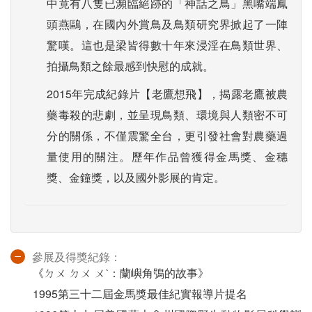
中竟有八隻已瀕臨絕跡的「神話之鳥」黑嘴端鳳
頭燕鷗，在國內外賞鳥及鳥類研究界掀起了一陣
驚嘆。這也是梁皆得數十年來浸淫在鳥類世界、
拍攝鳥類之餘最感到快慰的成就。
2015年完成紀錄片【老鷹想飛】，揭露老鷹被農
藥毒殺的悲劇，並呈現鳥類、環境與人類密不可
分的關係，不僅震驚全台，更引發社會對農藥過
量使用的關注。歷年作品曾獲得金馬獎、金穗
獎、金鐘獎，以及國外影展的肯定。
參展及得獎紀錄：
《ㄉㄨ ㄉㄨ ㄨˋ：蘭嶼角鴞的故事》
1995第三十二屆金馬獎最佳紀實報導片提名