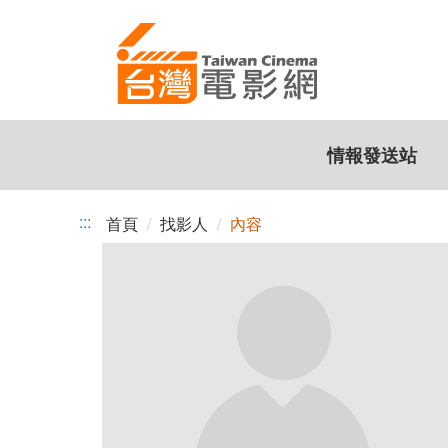
跳
到
主
要
內
容
情報發送站
:::
首頁
找影人
內容