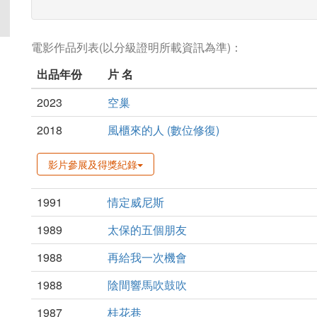
電影作品列表(以分級證明所載資訊為準)：
出品年份
片 名
2023
空巢
2018
風櫃來的人 (數位修復)
影片參展及得獎紀錄
1991
情定威尼斯
1989
太保的五個朋友
1988
再給我一次機會
1988
陰間響馬吹鼓吹
1987
桂花巷