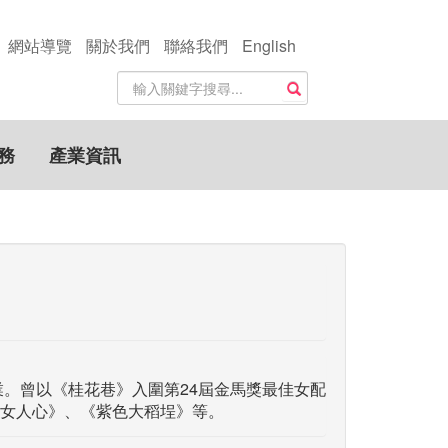
網站導覽
關於我們
聯絡我們
English
站
搜尋
內
搜
尋
務
產業資訊
關
鍵
字
業。曾以《桂花巷》入圍第24屆金馬獎最佳女配
女人心》、《紫色大稻埕》等。