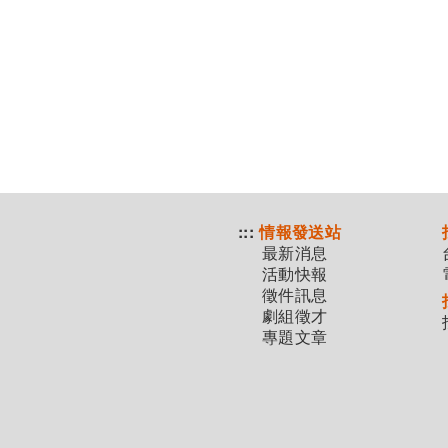
:::
情報發送站
最新消息
活動快報
徵件訊息
劇組徵才
專題文章