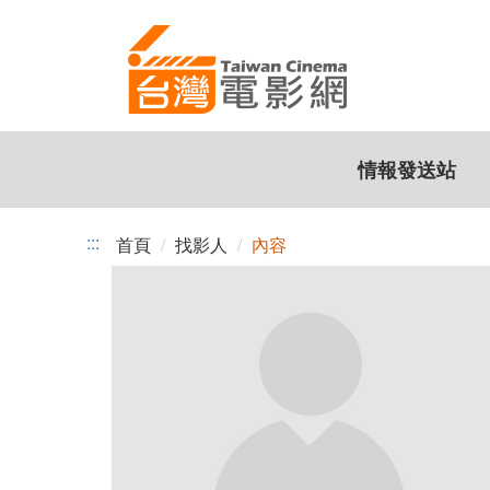
跳
到
主
要
內
容
情報發送站
:::
首頁
找影人
內容