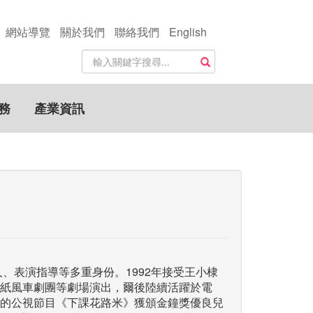
網站導覽
關於我們
聯絡我們
English
站
搜尋
內
搜
尋
務
產業資訊
關
鍵
字
人、表演指導等多重身份。1992年接受王小棣
紙風車劇團等劇場演出，爾後陸續活躍於電
的公視節目《下課花路米》獲頒金鐘獎優良兒