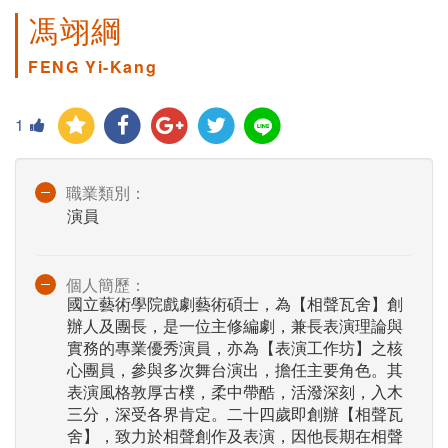
馮翊綱
FENG Yi-Kang
1
職業類別：
演員
個人簡歷：
國立藝術學院戲劇藝術碩士，為【相聲瓦舍】創
辦人及團長，是一位主修編劇，兼長表演理論與
實務的專業優秀演員，亦為【表演工作坊】之核
心團員，參與多次舞台演出，擔任主要角色。其
表演風格敦厚古樸，柔中帶酷，活潑深刻，入木
三分，深受各界肯定。二十四歲即創辦【相聲瓦
舍】，致力於相聲創作及表演，因他長期在相聲