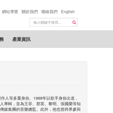
網站導覽
關於我們
聯絡我們
English
站
搜尋
內
搜
尋
務
產業資訊
關
鍵
字
製作人等多重身份。1988年以歌手身份出道，
人專輯，並為王菲、那英、黎明、張國榮等知
傳媒集團的音樂總監。此外，他也曾跨界參與