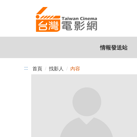
跳
到
主
要
內
容
情報發送站
:::
首頁
找影人
內容