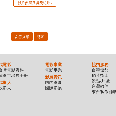
影片參展及得獎紀錄
友善列印
轉寄
找電影
電影事業
協拍服務
台灣電影資料
電影事業
台灣優勢
電影市場展手冊
拍片指南
影展資訊
景點/片廠
找影人
國內影展
台灣夥伴
找影人
國際影展
來台製作補