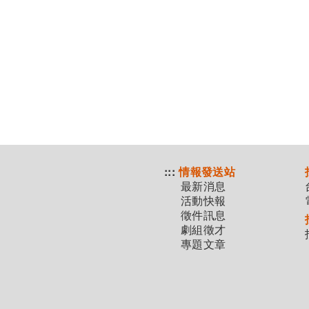
:::
情報發送站
最新消息
活動快報
徵件訊息
劇組徵才
專題文章