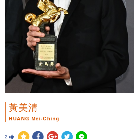
黃美清
HUANG Mei-Ching
2