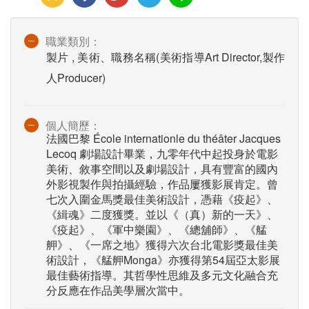
職業類別：
製片 , 美術、職務名稱(美術指導Art Director,製作
人Producer)
個人簡歷：
法國巴黎 École internationle du théâter Jacques
Lecoq 劇場設計畢業，九零年代中起投⾝於電影
美術、敘事空間以及劇場設計，具有豐富的國內
外影視製作與拍攝經驗，作品屢獲影展肯定。曾
七次入圍⾦⾺獎最佳美術設計，憑藉《疫起》、
《緝魂》⼆度獲獎。並以《（真）新的⼀天》、
《疫起》、《軍中樂園》、《總舖師》、《艋
舺》、《⼀席之地》獲得六次台北電影獎最佳美
術設計，《艋舺Monga》亦獲得第54屆亞太影展
最佳藝術指導。其哲學性思維及多元⽂化融合充
分反應在作品美學層次當中。