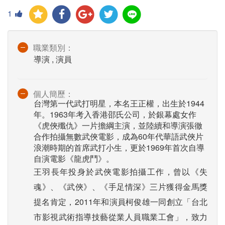
1
職業類別：
導演 , 演員
個人簡歷：
台灣第一代武打明星，本名王正權，出生於1944
年。1963年考入香港邵氏公司，於銀幕處女作
《虎俠殲仇》一片擔綱主演，並陸續和導演張徹
合作拍攝無數武俠電影，成為60年代華語武俠片
浪潮時期的首席武打小生，更於1969年首次自導
自演電影《龍虎鬥》。
王羽長年投身於武俠電影拍攝工作，曾以《失
魂》、《武俠》、《手足情深》三片獲得金馬獎
提名肯定，2011年和演員柯俊雄一同創立「台北
市影視武術指導技藝從業人員職業工會」，致力