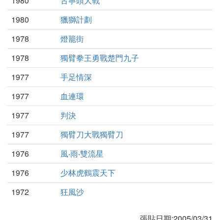
1980
古寧頭大戰
1980
獵獅計劃
1978
燈籠街
1978
獨臂拳王勇戰楚門九子
1977
手足情深
1977
血連環
1977
判決
1977
獨臂刀大戰獨臂刀
1976
風‧雨‧雙流星
1976
少林虎鶴震天下
1972
狂風沙
張貼日期:2005/03/31