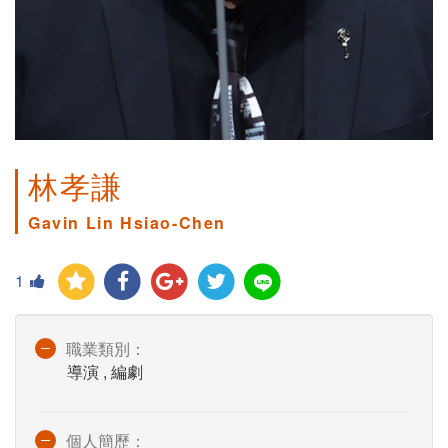
林孝謙
Gavin Lin Hsiao-Chen
1
職業類別：
導演 , 編劇
個人簡歷：