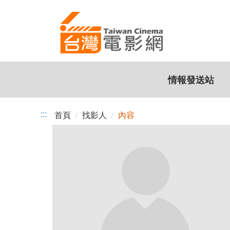
跳
到
主
要
內
容
情報發送站
:::
首頁
找影人
內容