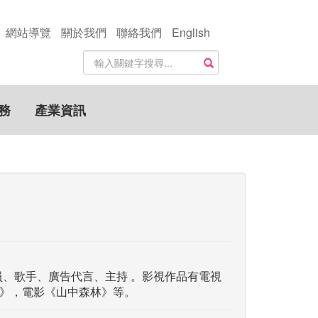
網站導覽
關於我們
聯絡我們
English
站
搜尋
內
搜
尋
務
產業資訊
關
鍵
字
員、歌手、廣告代言、主持 。影視作品有電視
》，電影《山中森林》等。