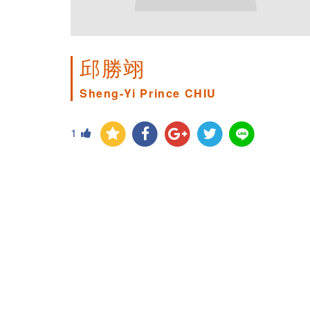
邱勝翊
Sheng-Yi Prince CHIU
1