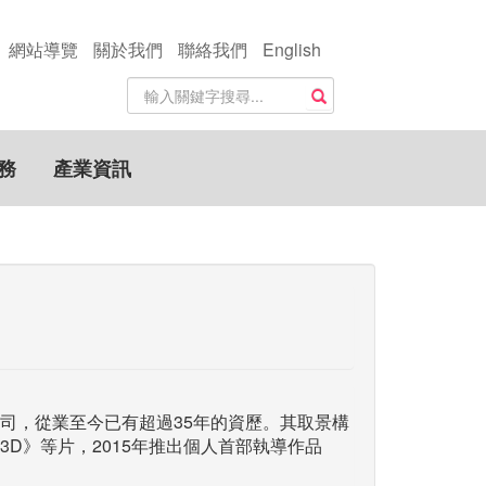
網站導覽
關於我們
聯絡我們
English
站
搜尋
內
搜
尋
務
產業資訊
關
鍵
字
司，從業至今已有超過35年的資歷。其取景構
D》等片，2015年推出個人首部執導作品