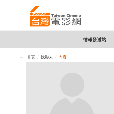
跳
到
主
要
內
容
情報發送站
:::
首頁
找影人
內容