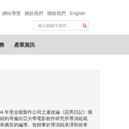
網站導覽
關於我們
聯絡我們
English
站
搜尋
內
搜
尋
務
產業資訊
關
鍵
字
004 年受全能製作公司之邀改編《惡男日記》偶
紐約哥倫比亞大學電影創作研究所導演組就
和廣告的編導。曾師事於導演鈕承澤和侯孝