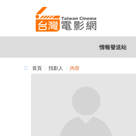
跳
到
主
要
內
容
情報發送站
:::
首頁
找影人
內容