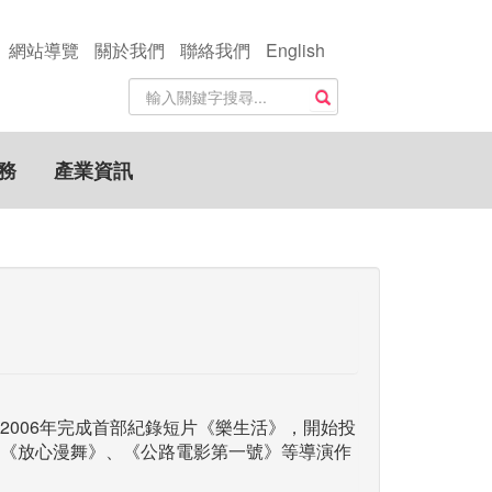
網站導覽
關於我們
聯絡我們
English
站
搜尋
內
搜
尋
務
產業資訊
關
鍵
字
2006年完成首部紀錄短片《樂生活》，開始投
《放心漫舞》、《公路電影第一號》等導演作