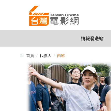
跳
到
主
要
內
容
情報發送站
:::
首頁
找影人
內容